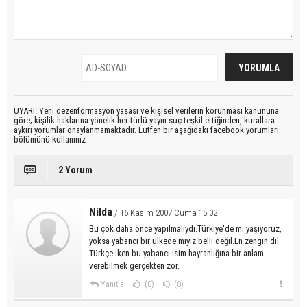
UYARI: Yeni dezenformasyon yasası ve kişisel verilerin korunması kanununa
göre; kişilik haklarına yönelik her türlü yayın suç teşkil ettiğinden, kurallara
aykırı yorumlar onaylanmamaktadır. Lütfen bir aşağıdaki facebook yorumları
bölümünü kullanınız
2 Yorum
Nilda
/ 16 Kasım 2007 Cuma 15:02
Bu çok daha önce yapılmalıydı.Türkiye'de mi yaşıyoruz,
yoksa yabancı bir ülkede miyiz belli değil.En zengin dil
Türkçe iken bu yabancı isim hayranlığına bir anlam
verebilmek gerçekten zor.
Yanıtla
(0)
(0)