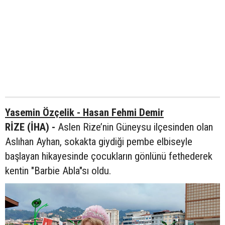
Yasemin Özçelik - Hasan Fehmi Demir
RİZE (İHA) -
Aslen Rize’nin Güneysu ilçesinden olan
Aslıhan Ayhan, sokakta giydiği pembe elbiseyle
başlayan hikayesinde çocukların gönlünü fethederek
kentin "Barbie Abla"sı oldu.