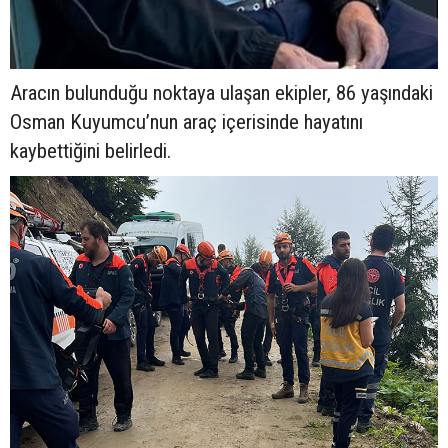
Aracın bulunduğu noktaya ulaşan ekipler, 86 yaşındaki
Osman Kuyumcu’nun araç içerisinde hayatını
kaybettiğini belirledi.