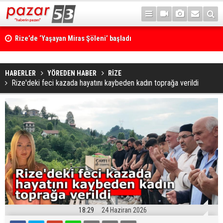
Rize’de ‘Yaşayan Miras Şöleni’ başladı
HABERLER
YÖREDEN HABER
RİZE
Rize'deki feci kazada hayatını kaybeden kadın toprağa verildi
18:29
24 Haziran 2026