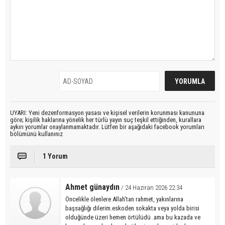
UYARI: Yeni dezenformasyon yasası ve kişisel verilerin korunması kanununa
göre; kişilik haklarına yönelik her türlü yayın suç teşkil ettiğinden, kurallara
aykırı yorumlar onaylanmamaktadır. Lütfen bir aşağıdaki facebook yorumları
bölümünü kullanınız
1 Yorum
Ahmet günaydın
/ 24 Haziran 2026 22:34
Öncelikle ölenlere Allah'tan rahmet, yakınlarına
başsağlığı dilerim.eskoden sokakta veya yolda birisi
olduğünde üzeri hemen örtülüdü .ama bu kazada ve