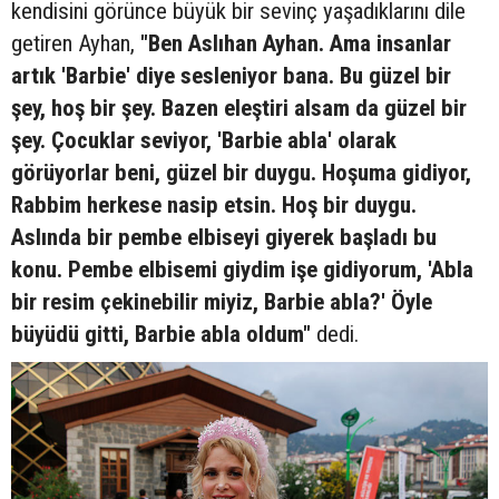
kendisini görünce büyük bir sevinç yaşadıklarını dile
getiren Ayhan,
"Ben Aslıhan Ayhan. Ama insanlar
artık 'Barbie' diye sesleniyor bana. Bu güzel bir
şey, hoş bir şey. Bazen eleştiri alsam da güzel bir
şey. Çocuklar seviyor, 'Barbie abla' olarak
görüyorlar beni, güzel bir duygu. Hoşuma gidiyor,
Rabbim herkese nasip etsin. Hoş bir duygu.
Aslında bir pembe elbiseyi giyerek başladı bu
konu. Pembe elbisemi giydim işe gidiyorum, 'Abla
bir resim çekinebilir miyiz, Barbie abla?' Öyle
büyüdü gitti, Barbie abla oldum"
dedi.