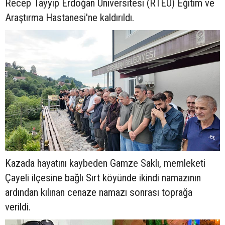
Recep Tayyip Erdoğan Üniversitesi (RTEÜ) Eğitim ve
Araştırma Hastanesi'ne kaldırıldı.
Kazada hayatını kaybeden Gamze Saklı, memleketi
Çayeli ilçesine bağlı Sırt köyünde ikindi namazının
ardından kılınan cenaze namazı sonrası toprağa
verildi.