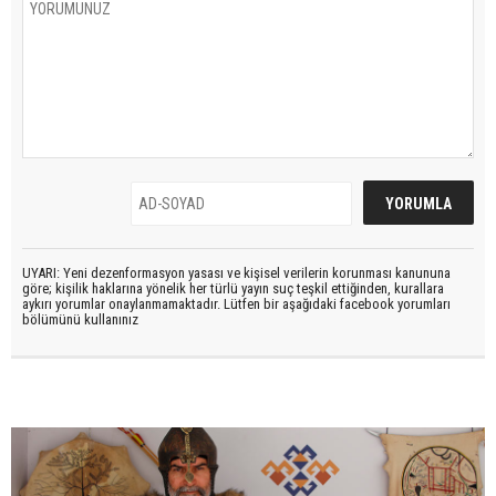
UYARI: Yeni dezenformasyon yasası ve kişisel verilerin korunması kanununa
göre; kişilik haklarına yönelik her türlü yayın suç teşkil ettiğinden, kurallara
aykırı yorumlar onaylanmamaktadır. Lütfen bir aşağıdaki facebook yorumları
bölümünü kullanınız