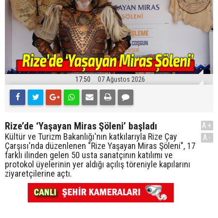
17:50
07 Ağustos 2026
Rize’de ‘Yaşayan Miras Şöleni’ başladı
A+
Kültür ve Turizm Bakanlığı'nın katkılarıyla Rize Çay
A-
Çarşısı'nda düzenlenen "Rize Yaşayan Miras Şöleni", 17
farklı ilinden gelen 50 usta sanatçının katılımı ve
protokol üyelerinin yer aldığı açılış töreniyle kapılarını
ziyaretçilerine açtı.