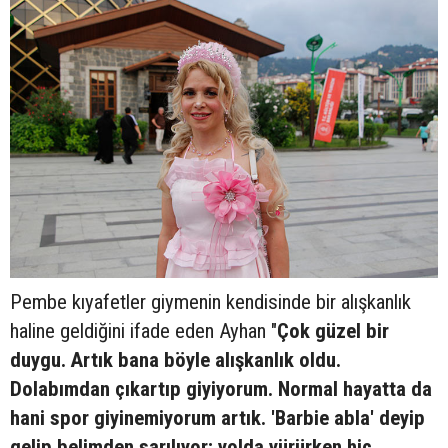
Pembe kıyafetler giymenin kendisinde bir alışkanlık
haline geldiğini ifade eden Ayhan "
Çok güzel bir
duygu. Artık bana böyle alışkanlık oldu.
Dolabımdan çıkartıp giyiyorum. Normal hayatta da
hani spor giyinemiyorum artık. 'Barbie abla' deyip
gelip belimden sarılıyor; yolda yürürken hiç