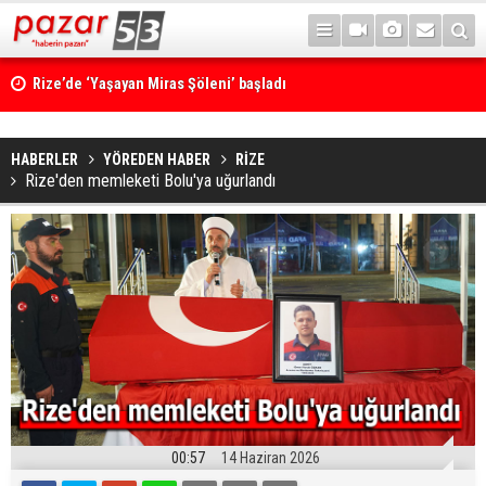
Rize’de ‘Yaşayan Miras Şöleni’ başladı
HABERLER
YÖREDEN HABER
RİZE
Rize'den memleketi Bolu'ya uğurlandı
00:57
14 Haziran 2026