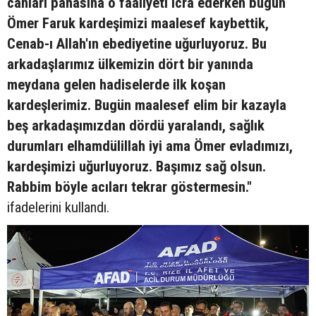
canları pahasına o faaliyeti icra ederken bugün
Ömer Faruk kardeşimizi maalesef kaybettik,
Cenab-ı Allah'ın ebediyetine uğurluyoruz. Bu
arkadaşlarımız ülkemizin dört bir yanında
meydana gelen hadiselerde ilk koşan
kardeşlerimiz. Bugün maalesef elim bir kazayla
beş arkadaşımızdan dördü yaralandı, sağlık
durumları elhamdülillah iyi ama Ömer evladımızı,
kardeşimizi uğurluyoruz. Başımız sağ olsun.
Rabbim böyle acıları tekrar göstermesin."
ifadelerini kullandı.