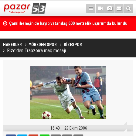
Çamlıhemşin'de kayıp vatandaş 600 metrelik uçurumda bulundu
HABERLER
YÖREDEN SPOR
RİZESPOR
Rize'den Trabzon'a maç mesajı
16:40
29 Ekim 2006