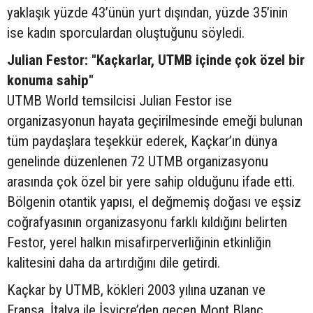
yaklaşık yüzde 43’ünün yurt dışından, yüzde 35’inin
ise kadın sporculardan oluştuğunu söyledi.
Julian Festor: "Kaçkarlar, UTMB içinde çok özel bir
konuma sahip"
UTMB World temsilcisi Julian Festor ise
organizasyonun hayata geçirilmesinde emeği bulunan
tüm paydaşlara teşekkür ederek, Kaçkar’ın dünya
genelinde düzenlenen 72 UTMB organizasyonu
arasında çok özel bir yere sahip olduğunu ifade etti.
Bölgenin otantik yapısı, el değmemiş doğası ve eşsiz
coğrafyasının organizasyonu farklı kıldığını belirten
Festor, yerel halkın misafirperverliğinin etkinliğin
kalitesini daha da artırdığını dile getirdi.
Kaçkar by UTMB, kökleri 2003 yılına uzanan ve
Fransa, İtalya ile İsviçre’den geçen Mont Blanc