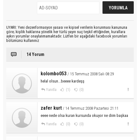
UYARI: Yeni dezenformasyon yasası ve kişisel verilerin korunması kanununa
göre; kişilik haklarına yönelik her türlü yayın suç teşkil ettiğinden, kurallara
aykırı yorumlar onaylanmamaktadır. Lütfen bir aşağıdaki facebook yorumları
bölümünü kullanınız
14 Yorum
kolombo053
/ 15 Temmuz 2008 Salı 08:29
helal olsun...beeee kardeşş
Yanıtla
(1)
(0)
zafer kurt
/ 14 Temmuz 2008 Pazartesi 21:11
eeee nede olsa kuran kursunda okuyor ne diim başkaa
Yanıtla
(0)
(0)