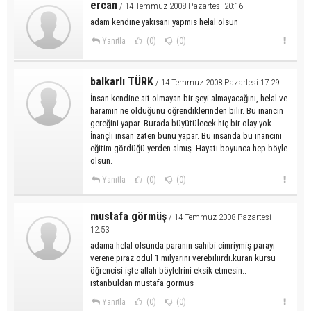
ercan
/ 14 Temmuz 2008 Pazartesi 20:16
adam kendine yakısanı yapmıs helal olsun
Yanıtla
(0)
(0)
balkarlı TÜRK
/ 14 Temmuz 2008 Pazartesi 17:29
İnsan kendine ait olmayan bir şeyi almayacağını, helal ve
haramın ne olduğunu öğrendiklerinden bilir. Bu inancın
gereğini yapar. Burada büyütülecek hiç bir olay yok.
İnançlı insan zaten bunu yapar. Bu insanda bu inancını
eğitim gördüğü yerden almış. Hayatı boyunca hep böyle
olsun.
Yanıtla
(0)
(0)
mustafa görmüş
/ 14 Temmuz 2008 Pazartesi
12:53
adama helal olsunda paranın sahibi cimriymiş parayı
verene piraz ödül 1 milyarını verebiliirdi.kuran kursu
öğrencisi işte allah böylelrini eksik etmesin..
istanbuldan mustafa gormus
Yanıtla
(0)
(0)