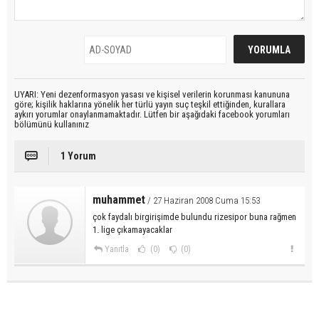
UYARI: Yeni dezenformasyon yasası ve kişisel verilerin korunması kanununa
göre; kişilik haklarına yönelik her türlü yayın suç teşkil ettiğinden, kurallara
aykırı yorumlar onaylanmamaktadır. Lütfen bir aşağıdaki facebook yorumları
bölümünü kullanınız
1 Yorum
muhammet
/ 27 Haziran 2008 Cuma 15:53
çok faydalı birgirişimde bulundu rizesipor buna rağmen
1. lige çıkamayacaklar
Yanıtla
(0)
(0)