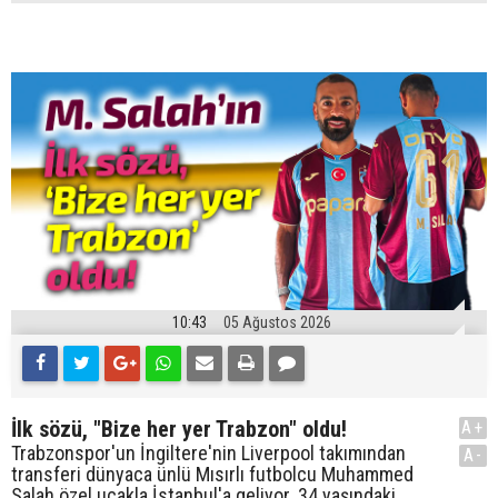
10:43
05 Ağustos 2026
İlk sözü, "Bize her yer Trabzon" oldu!
A+
Trabzonspor'un İngiltere'nin Liverpool takımından
A-
transferi dünyaca ünlü Mısırlı futbolcu Muhammed
Salah özel uçakla İstanbul'a geliyor. 34 yaşındaki