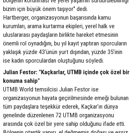
bölgenin korunması ve yerel yaşamın sürdürülebilirliği
bizim için büyük önem taşıyor" dedi.
Hartberger, organizasyonun başarısında kamu
kurumları, arama kurtarma ekipleri, yerel halk ve
uluslararası paydaşların birlikte hareket etmesinin
önemli rol oynadığını, bu yıl kayıt yaptıran sporcuların
yaklaşık yüzde 43’ünün yurt dışından, yüzde 35’inin
ise kadın sporculardan oluştuğunu söyledi.
Julian Festor: "Kaçkarlar, UTMB içinde çok özel bir
konuma sahip"
UTMB World temsilcisi Julian Festor ise
organizasyonun hayata geçirilmesinde emeği bulunan
tüm paydaşlara teşekkür ederek, Kaçkar’ın dünya
genelinde düzenlenen 72 UTMB organizasyonu
arasında çok özel bir yere sahip olduğunu ifade etti.
Bölgenin otantik yapısı, el değmemiş doğası ve eşsiz