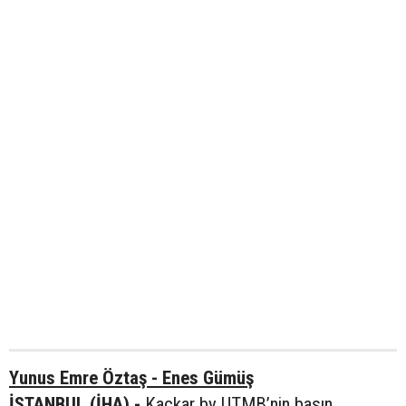
Yunus Emre Öztaş - Enes Gümüş
İSTANBUL (İHA) -
Kaçkar by UTMB’nin basın