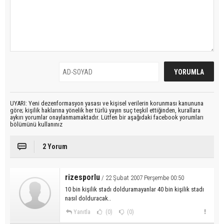
UYARI: Yeni dezenformasyon yasası ve kişisel verilerin korunması kanununa
göre; kişilik haklarına yönelik her türlü yayın suç teşkil ettiğinden, kurallara
aykırı yorumlar onaylanmamaktadır. Lütfen bir aşağıdaki facebook yorumları
bölümünü kullanınız
2 Yorum
rizesporlu
/ 22 Şubat 2007 Perşembe 00:50
10 bin kişilik stadı dolduramayanlar 40 bin kişilik stadı
nasıl dolduracak..
Yanıtla
(0)
(0)