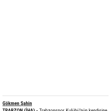
Gökmen Şahin
TRABZON (İHA) -
Trabzonspor Kulübü'nün kendisine