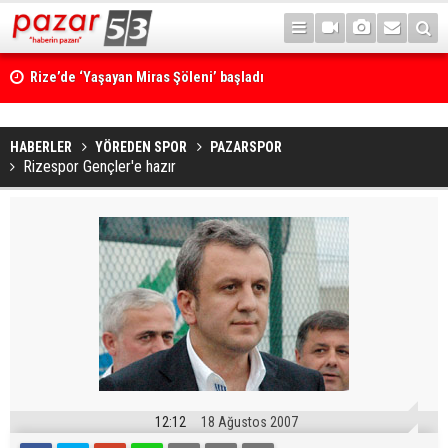
Rize’de ‘Yaşayan Miras Şöleni’ başladı
Çamlıhemşin'de kayıp vatandaş 600 metrelik uçurumda bulundu
HABERLER
YÖREDEN SPOR
PAZARSPOR
Rizespor Gençler'e hazır
12:12
18 Ağustos 2007