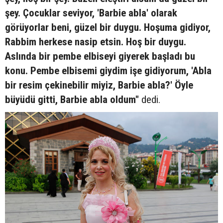
şey. Çocuklar seviyor, 'Barbie abla' olarak
görüyorlar beni, güzel bir duygu. Hoşuma gidiyor,
Rabbim herkese nasip etsin. Hoş bir duygu.
Aslında bir pembe elbiseyi giyerek başladı bu
konu. Pembe elbisemi giydim işe gidiyorum, 'Abla
bir resim çekinebilir miyiz, Barbie abla?' Öyle
büyüdü gitti, Barbie abla oldum"
dedi.