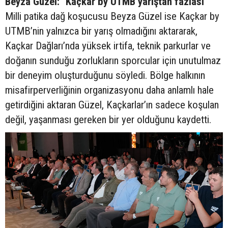
Beyza Güzel: "Kaçkar by UTMB yarıştan fazlası"
Milli patika dağ koşucusu Beyza Güzel ise Kaçkar by
UTMB’nin yalnızca bir yarış olmadığını aktararak,
Kaçkar Dağları’nda yüksek irtifa, teknik parkurlar ve
doğanın sunduğu zorlukların sporcular için unutulmaz
bir deneyim oluşturduğunu söyledi. Bölge halkının
misafirperverliğinin organizasyonu daha anlamlı hale
getirdiğini aktaran Güzel, Kaçkarlar’ın sadece koşulan
değil, yaşanması gereken bir yer olduğunu kaydetti.