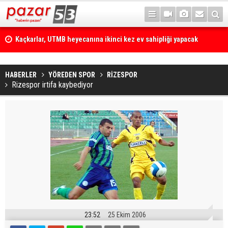
Kaçkarlar, UTMB heyecanına ikinci kez ev sahipliği yapacak
HABERLER
YÖREDEN SPOR
RİZESPOR
Rizespor irtifa kaybediyor
23:52
25 Ekim 2006