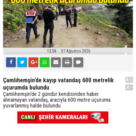
12:56
07 Ağustos 2026
Çamlıhemşin'de kayıp vatandaş 600 metrelik
A+
uçurumda bulundu
A-
Çamlıhemşin'de 2 gündür kendisinden haber
alınamayan vatandaş, aracıyla 600 metre uçuruma
yuvarlanmış halde bulundu