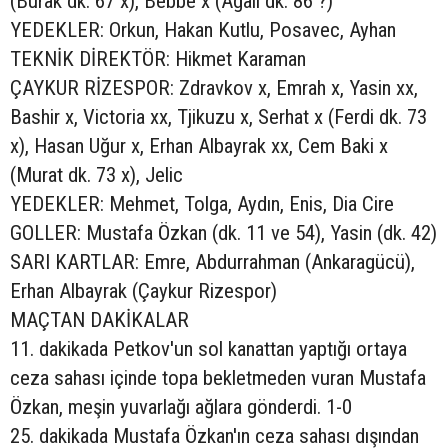
(Burak dk. 67 x), Bebbe x (Agali dk. 86 ?)
YEDEKLER: Orkun, Hakan Kutlu, Posavec, Ayhan
TEKNİK DİREKTÖR: Hikmet Karaman
ÇAYKUR RİZESPOR: Zdravkov x, Emrah x, Yasin xx,
Bashir x, Victoria xx, Tjikuzu x, Serhat x (Ferdi dk. 73
x), Hasan Uğur x, Erhan Albayrak xx, Cem Baki x
(Murat dk. 73 x), Jelic
YEDEKLER: Mehmet, Tolga, Aydın, Enis, Dia Cire
GOLLER: Mustafa Özkan (dk. 11 ve 54), Yasin (dk. 42)
SARI KARTLAR: Emre, Abdurrahman (Ankaragücü),
Erhan Albayrak (Çaykur Rizespor)
MAÇTAN DAKİKALAR
11. dakikada Petkov'un sol kanattan yaptığı ortaya
ceza sahası içinde topa bekletmeden vuran Mustafa
Özkan, meşin yuvarlağı ağlara gönderdi. 1-0
25. dakikada Mustafa Özkan'ın ceza sahası dışından