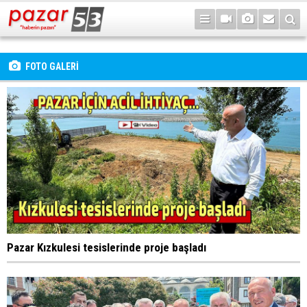
FOTO GALERİ
Pazar Kızkulesi tesislerinde proje başladı