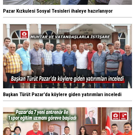
Pazar Kızkulesi Sosyal Tesisleri ihaleye hazırlanıyor
Başkan Türüt Pazar'da köylere giden yatırımları inceledi