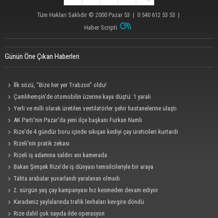
Tüm Hakları Saklıdır © 2000
Pazar 53
| 0 540 612 53 53 |
Haber Scripti
Günün Öne Çıkan Haberleri
İlk sözü, "Bize her yer Trabzon" oldu!
Çamlıhemşin'de otomobilin üzerine kaya düştü: 1 yaralı
Yerli ve milli olarak üretilen ventilatörler şehir hastanelerine ulaştı
AK Parti'nin Pazar'da yeni ilçe başkanı Furkan Namlı
Rize'de 4 gündür boru içinde sıkışan kediyi çay üreticileri kurtardı
Rizeli'nin pratik zekası
Rizeli iş adamına saldırı anı kamerada
Bakan Şimşek Rize'de iş dünyası temsilcileriyle bir araya
Tahta arabalar yuvarlandı yaralanan olmadı
2. sürgün yaş çay kampanyası hız kesmeden devam ediyor
Karadeniz yaylalarında trafik levhaları kevgire döndü
Rize dahil çok sayıda ilde operasyon