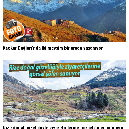
Kaçkar Dağları'nda iki mevsim bir arada yaşanıyor
Rize doğal güzelliğiyle ziyaretçilerine görsel şölen sunuyor