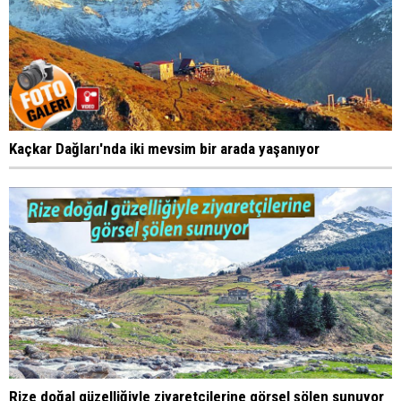
Kaçkar Dağları'nda iki mevsim bir arada yaşanıyor
Rize doğal güzelliğiyle ziyaretçilerine görsel şölen sunuyor