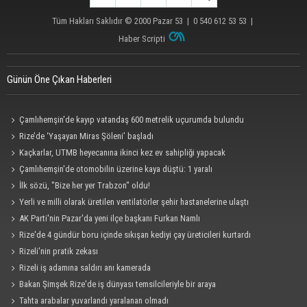
Tüm Hakları Saklıdır © 2000
Pazar 53
| 0 540 612 53 53 |
Haber Scripti
Günün Öne Çıkan Haberleri
Çamlıhemşin'de kayıp vatandaş 600 metrelik uçurumda bulundu
Rize’de ‘Yaşayan Miras Şöleni’ başladı
Kaçkarlar, UTMB heyecanına ikinci kez ev sahipliği yapacak
Çamlıhemşin'de otomobilin üzerine kaya düştü: 1 yaralı
İlk sözü, "Bize her yer Trabzon" oldu!
Yerli ve milli olarak üretilen ventilatörler şehir hastanelerine ulaştı
AK Parti'nin Pazar'da yeni ilçe başkanı Furkan Namlı
Rize'de 4 gündür boru içinde sıkışan kediyi çay üreticileri kurtardı
Rizeli'nin pratik zekası
Rizeli iş adamına saldırı anı kamerada
Bakan Şimşek Rize'de iş dünyası temsilcileriyle bir araya
Tahta arabalar yuvarlandı yaralanan olmadı