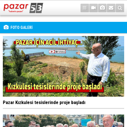
FOTO GALERİ
Pazar Kızkulesi tesislerinde proje başladı