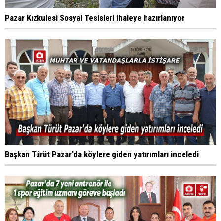
Pazar Kızkulesi Sosyal Tesisleri ihaleye hazırlanıyor
Başkan Türüt Pazar'da köylere giden yatırımları inceledi