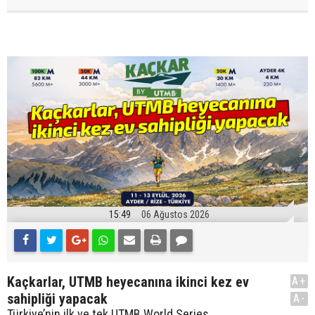
15:49
06 Ağustos 2026
Kaçkarlar, UTMB heyecanına ikinci kez ev
A+
sahipliği yapacak
A-
Türkiye’nin ilk ve tek UTMB World Series