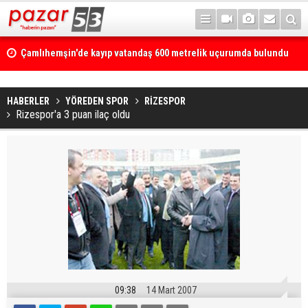
Çamlıhemşin'de kayıp vatandaş 600 metrelik uçurumda bulundu
HABERLER
YÖREDEN SPOR
RİZESPOR
Rizespor'a 3 puan ilaç oldu
09:38
14 Mart 2007