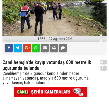
12:56
07 Ağustos 2026
Çamlıhemşin'de kayıp vatandaş 600 metrelik
A+
uçurumda bulundu
A-
Çamlıhemşin'de 2 gündür kendisinden haber
alınamayan vatandaş, aracıyla 600 metre uçuruma
yuvarlanmış halde bulundu