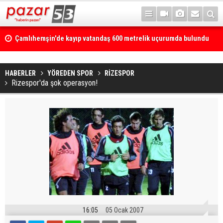
Çamlıhemşin'de kayıp vatandaş 600 metrelik uçurumda bulundu
HABERLER
YÖREDEN SPOR
RİZESPOR
Rizespor'da şok operasyon!
16:05
05 Ocak 2007