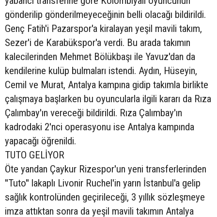
yabancı transferine göre Kolombiyalı oyuncunun
gönderilip gönderilmeyeceğinin belli olacağı bildirildi.
Genç Fatih'i Pazarspor'a kiralayan yeşil mavili takım,
Sezer'i de Karabükspor'a verdi. Bu arada takımın
kalecilerinden Mehmet Bölükbaşı ile Yavuz'dan da
kendilerine kulüp bulmaları istendi. Aydın, Hüseyin,
Cemil ve Murat, Antalya kampına gidip takımla birlikte
çalışmaya başlarken bu oyuncularla ilgili kararı da Rıza
Çalımbay'ın vereceği bildirildi. Rıza Çalımbay'ın
kadrodaki 2'nci operasyonu ise Antalya kampında
yapacağı öğrenildi.
TUTO GELİYOR
Öte yandan Çaykur Rizespor'un yeni transferlerinden
''Tuto'' lakaplı Livonir Ruchel'in yarın İstanbul'a gelip
sağlık kontrolünden geçirileceği, 3 yıllık sözleşmeye
imza attıktan sonra da yeşil mavili takımın Antalya