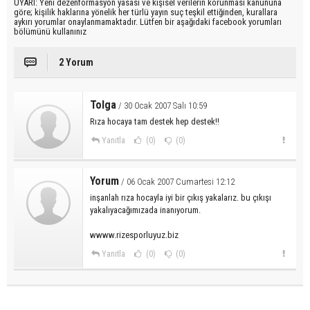
UYARI: Yeni dezenformasyon yasası ve kişisel verilerin korunması kanununa
göre; kişilik haklarına yönelik her türlü yayın suç teşkil ettiğinden, kurallara
aykırı yorumlar onaylanmamaktadır. Lütfen bir aşağıdaki facebook yorumları
bölümünü kullanınız
2 Yorum
Tolga
/ 30 Ocak 2007 Salı 10:59
Rıza hocaya tam destek hep destek!!
Yanıtla
(0)
(0)
Yorum
/ 06 Ocak 2007 Cumartesi 12:12
inşanlah rıza hocayla iyi bir çıkış yakalarız. bu çıkışı
yakalıyacağımızada inanıyorum.
wwww.rizesporluyuz.biz
Yanıtla
(0)
(0)