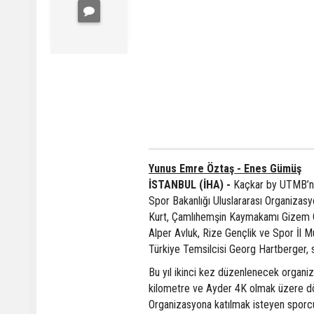
Yunus Emre Öztaş - Enes Gümüş
İSTANBUL (İHA) -
Kaçkar by UTMB’nin
Spor Bakanlığı Uluslararası Organizasy
Kurt, Çamlıhemşin Kaymakamı Gizem Çi
Alper Avluk, Rize Gençlik ve Spor İl
Türkiye Temsilcisi Georg Hartberger, 
Bu yıl ikinci kez düzenlenecek organi
kilometre ve Ayder 4K olmak üzere dö
Organizasyona katılmak isteyen sporcula