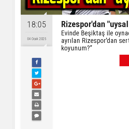
Rizespor'dan "uysa
18:05
Evinde Beşiktaş ile oyn
ayrılan Rizespor'dan ser
04 Ocak 2025
koyunum?”