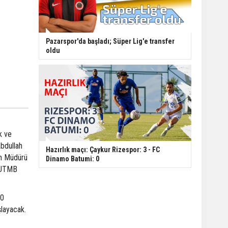
Pazarspor'da başladı; Süper Lig'e transfer
oldu
k ve
Abdullah
Hazırlık maçı: Çaykur Rizespor: 3 - FC
zm Müdürü
Dinamo Batumi: 0
y UTMB
20
layacak.