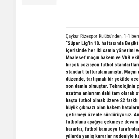
Çaykur Rizespor Kulübü’nden, 1-1 berab
“Süper Lig’in 18. haftasında Beşi
içerisinde her iki camia yönetimi ve
Maalesef maçın hakem ve VAR ekibi
birçok pozisyon futbol standartlar
standart tutturulamamıştır. Maçın 
düzende, tartışmalı bir şekilde ace
son damla olmuştur. Teknolojinin ç
uzatma anlarının dahi tam olarak o
başta futbol olmak üzere 22 farkl
büyük çıkmazı olan hakem hataların
getirmeyi özenle sürdürüyoruz. An
futbolunu aşağıya çekmeye devam et
kararlar, futbol kamuoyu tarafında
yıllarda yanlış kararlar nedeniyle k