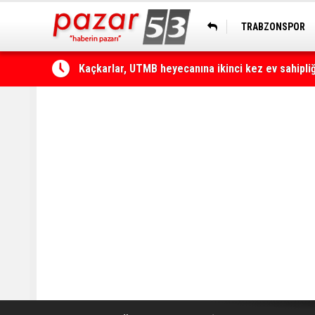
TRABZONSPOR
HOPASPOR
Çamlıhemşin'de otomobilin üzerine kaya düştü: 1 