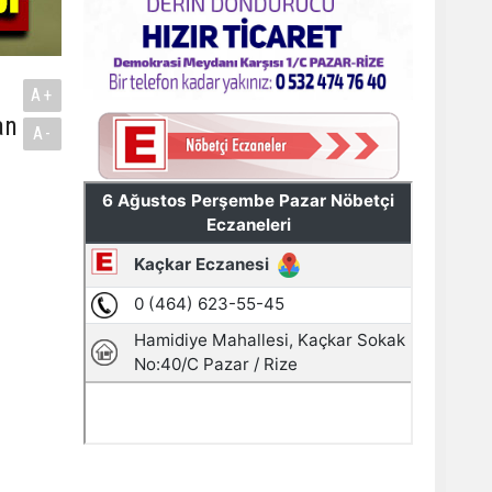
A+
an
A-