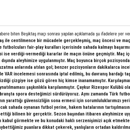
ere biten Beşiktaş maçı sonrası yapılan açıklamada şu ifadelere yer veri
ktaş ile centilmence bir mücadele gerçekleşmiş, maç öncesi ve ma
 futbolcuları fair-play kuralları içerisinde sahada kalmayı başarmış
 ise verdiği-vermediği kararlar ile maçın önüne geçmiştir. Maç iç
ı dışında aleyhimize uygulanmıştır. Maç boyunca birçok pozisyonda
uzatma anlarında atılan gol; benzer pozisyonların dakikalarca ince
le VAR incelemesi sonrasında iptal edilmiş, bu davranış bardağı ta
izdiği çizgiye ise gözü gören hiç kimse inanamamıştır. Karşılaşma
ynatılmaması şaşkınlıkla karşılanmıştır. Çaykur Rizespor Kulübü ol
ı branşta spora desteğimizi sürdürüyoruz. Aynı zamanda Türk futb
ın yarattığı güvensizliğin sona ermesi için sorumluluklarımızı yer
cak sahada oynanan futbol yerine, hakem hatalarının tartışılmasın
tiği bilinen bir gerçektir. Sezon başından itibaren aleyhimize u
n kabul görmekte ve bu konudaki haklı serzenişimizi açık etmekte
aybettiğimiz puanlara dikkat çekerek, yanlışların ortadan kaldırılma