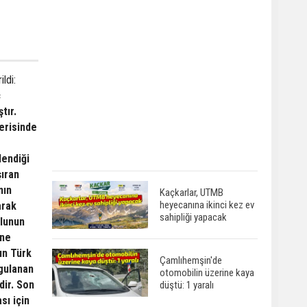
ldi:
ç
tır.
erisinde
lendiği
şıran
nın
Kaçkarlar, UTMB
heyecanına ikinci kez ev
arak
sahipliği yapacak
olunun
ine
ın Türk
Çamlıhemşin'de
ygulanan
otomobilin üzerine kaya
dir. Son
düştü: 1 yaralı
sı için