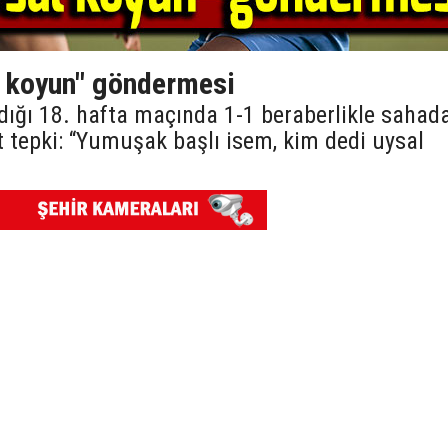
l koyun" göndermesi
adığı 18. hafta maçında 1-1 beraberlikle sahad
t tepki: “Yumuşak başlı isem, kim dedi uysal