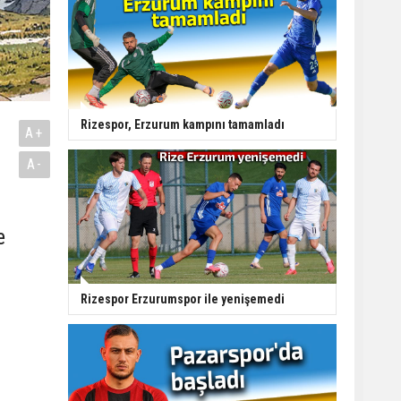
Rizespor, Erzurum kampını tamamladı
A+
A-
e
Rizespor Erzurumspor ile yenişemedi