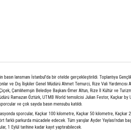
 basın lansmanı İstanbul'da bir otelde gerçekleştirildi. Toplantıya Gençli
onlar ve Dış İlişkiler Genel Müdürü Ahmet Temurci, Rize Vali Yardımcısı 
çek, Çamlıhemşin Belediye Başkanı Ömer Altun, Rize İl Kültür ve Turi
 Müdürü Ramazan Öztürk, UTMB World temsilcisi Julian Festor, Kaçkar b
sporcular ve çok sayıda basın mensubu katıldı.
zasyonda sporcular, Kaçkar 100 kilometre, Kaçkar 50 kilometre, Kaçkar 
rt farklı parkurda mücadele edecek. Tüm yarışlar Ayder Yaylası’ndan baş
r, 1 Eylül tarihine kadar kayıt yaptırabilecek.