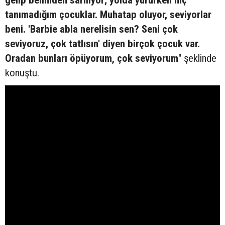
gelip belimden sarılıyor; yolda yürürken hiç
tanımadığım çocuklar. Muhatap oluyor, seviyorlar
beni. 'Barbie abla nerelisin sen? Seni çok
seviyoruz, çok tatlısın' diyen birçok çocuk var.
Oradan bunları öpüyorum, çok seviyorum
" şeklinde
konuştu.