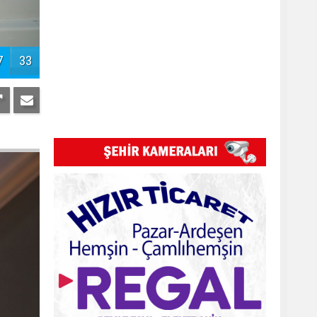
Pazar Kızkulesi tesislerinde proje
başladı