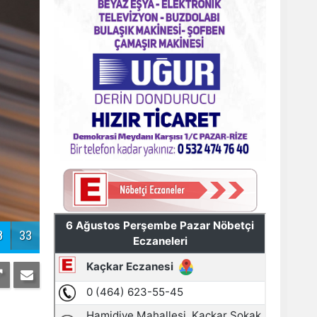
Pazar'daki bayramlaşmada projeler
tartışıldı
9
33
AYDER'E BAKANLIK KORUMASI