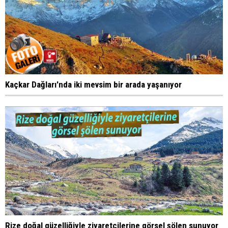
Kaçkar Dağları'nda iki mevsim bir arada yaşanıyor
Rize doğal güzelliğiyle ziyaretçilerine görsel şölen sunuyor