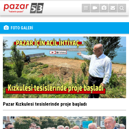
FOTO GALERİ
Pazar Kızkulesi tesislerinde proje başladı