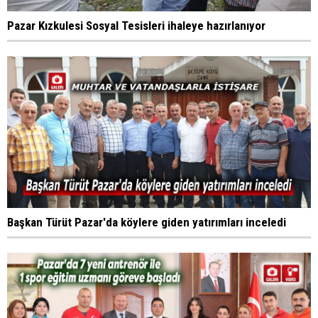
Pazar Kızkulesi Sosyal Tesisleri ihaleye hazırlanıyor
Başkan Türüt Pazar'da köylere giden yatırımları inceledi