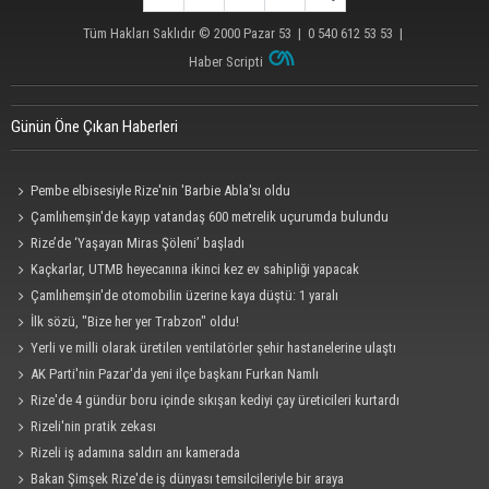
Tüm Hakları Saklıdır © 2000
Pazar 53
| 0 540 612 53 53 |
Haber Scripti
Günün Öne Çıkan Haberleri
Pembe elbisesiyle Rize'nin 'Barbie Abla'sı oldu
Çamlıhemşin'de kayıp vatandaş 600 metrelik uçurumda bulundu
Rize’de ‘Yaşayan Miras Şöleni’ başladı
Kaçkarlar, UTMB heyecanına ikinci kez ev sahipliği yapacak
Çamlıhemşin'de otomobilin üzerine kaya düştü: 1 yaralı
İlk sözü, "Bize her yer Trabzon" oldu!
Yerli ve milli olarak üretilen ventilatörler şehir hastanelerine ulaştı
AK Parti'nin Pazar'da yeni ilçe başkanı Furkan Namlı
Rize'de 4 gündür boru içinde sıkışan kediyi çay üreticileri kurtardı
Rizeli'nin pratik zekası
Rizeli iş adamına saldırı anı kamerada
Bakan Şimşek Rize'de iş dünyası temsilcileriyle bir araya