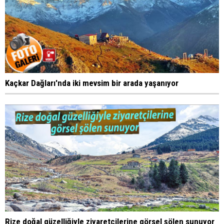
Kaçkar Dağları'nda iki mevsim bir arada yaşanıyor
Rize doğal güzelliğiyle ziyaretçilerine görsel şölen sunuyor