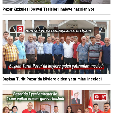
Pazar Kızkulesi Sosyal Tesisleri ihaleye hazırlanıyor
Başkan Türüt Pazar'da köylere giden yatırımları inceledi