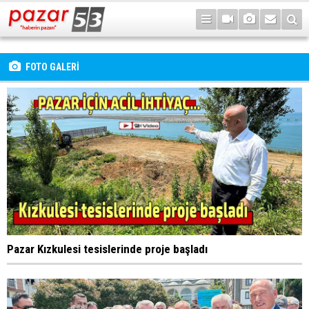
FOTO GALERİ
Pazar Kızkulesi tesislerinde proje başladı