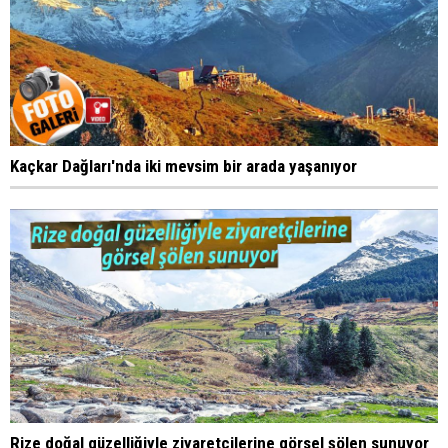
Kaçkar Dağları'nda iki mevsim bir arada yaşanıyor
Rize doğal güzelliğiyle ziyaretçilerine görsel şölen sunuyor