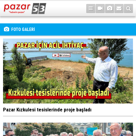
FOTO GALERİ
Pazar Kızkulesi tesislerinde proje başladı