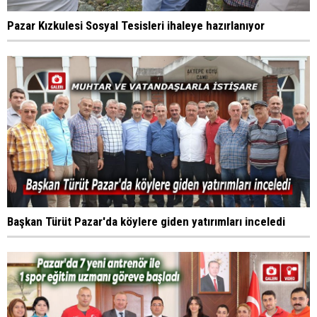
Pazar Kızkulesi Sosyal Tesisleri ihaleye hazırlanıyor
Başkan Türüt Pazar'da köylere giden yatırımları inceledi