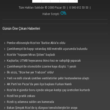
Tüm Hakları Saklıdır © 2000
Pazar 53
| 0 540 612 53 53 |
Haber Scripti
Günün Öne Çıkan Haberleri
Pembe elbisesiyle Rize'nin 'Barbie Abla'sı oldu
Çamlıhemşin'de kayıp vatandaş 600 metrelik uçurumda bulundu
Rize’de ‘Yaşayan Miras Şöleni’ başladı
Kaçkarlar, UTMB heyecanına ikinci kez ev sahipliği yapacak
Çamlıhemşin'de otomobilin üzerine kaya düştü: 1 yaralı
İlk sözü, "Bize her yer Trabzon" oldu!
Yerli ve milli olarak üretilen ventilatörler şehir hastanelerine ulaştı
AK Parti'nin Pazar'da yeni ilçe başkanı Furkan Namlı
Rize'de 4 gündür boru içinde sıkışan kediyi çay üreticileri kurtardı
Rizeli'nin pratik zekası
Rizeli iş adamına saldırı anı kamerada
Bakan Şimşek Rize'de iş dünyası temsilcileriyle bir araya