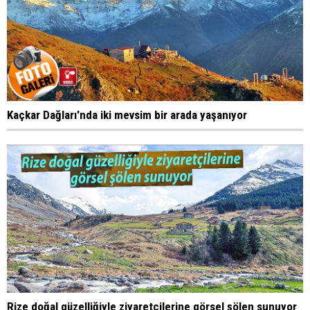
Kaçkar Dağları'nda iki mevsim bir arada yaşanıyor
Rize doğal güzelliğiyle ziyaretçilerine görsel şölen sunuyor