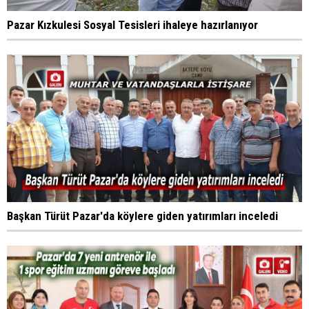
Pazar Kızkulesi Sosyal Tesisleri ihaleye hazırlanıyor
Başkan Türüt Pazar'da köylere giden yatırımları inceledi