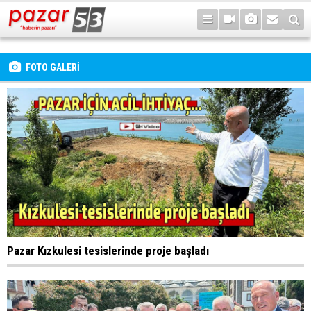
FOTO GALERİ
Pazar Kızkulesi tesislerinde proje başladı