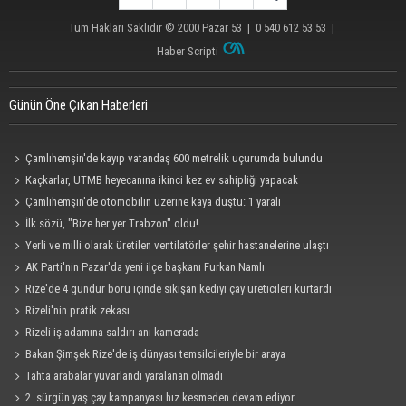
Tüm Hakları Saklıdır © 2000
Pazar 53
| 0 540 612 53 53 |
Haber Scripti
Günün Öne Çıkan Haberleri
Çamlıhemşin'de kayıp vatandaş 600 metrelik uçurumda bulundu
Kaçkarlar, UTMB heyecanına ikinci kez ev sahipliği yapacak
Çamlıhemşin'de otomobilin üzerine kaya düştü: 1 yaralı
İlk sözü, "Bize her yer Trabzon" oldu!
Yerli ve milli olarak üretilen ventilatörler şehir hastanelerine ulaştı
AK Parti'nin Pazar'da yeni ilçe başkanı Furkan Namlı
Rize'de 4 gündür boru içinde sıkışan kediyi çay üreticileri kurtardı
Rizeli'nin pratik zekası
Rizeli iş adamına saldırı anı kamerada
Bakan Şimşek Rize'de iş dünyası temsilcileriyle bir araya
Tahta arabalar yuvarlandı yaralanan olmadı
2. sürgün yaş çay kampanyası hız kesmeden devam ediyor