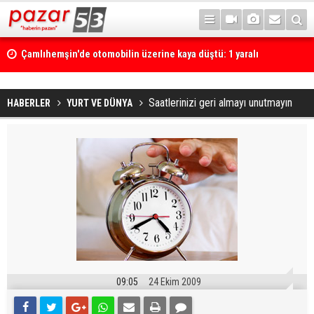
Çamlıhemşin'de otomobilin üzerine kaya düştü: 1 yaralı
Saatlerinizi geri almayı unutmayın
HABERLER
YURT VE DÜNYA
09:05
24 Ekim 2009