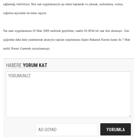
sağlandığı belirtiliyor. İleri saat uygulamasıyla işe erken başlamak ve çıkmak, aydınlatma, ısıtma,
soğutma açısından da önem taşıyor.
Yaz saati uygulamasına 29 Mart 2009 tarihinde geçilirken, saatler 03.00'de bir saat ileri alınmıştı. Gün
ışığından daha fazla yararlanmak amacıyla yapılan uygulamaya ilişkin Bakanlar
Kurulu
kararı da 7 Mart
tarihli Resmi Gazetede yayımlanmıştı.
HABERE
YORUM KAT