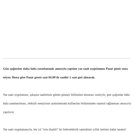
Gün ışığından daha fazla yararlanmak amacıyla yapılan yaz saati uygulaması Pazar günü sona
eriyor. Buna göre Pazar gecesi saat 04.00'de saatler 1 saat geri alınacak.
Yaz saati uygulaması, çalışma saatlerinin günün güneşli bölümüne alınması suretiyle, gün ışığından daha
fazla yararlanılması, elektrik enerjisinin aydınlatmada kullanılan bölümünden
tasarruf
sağlanması amacıyla
yapılıyor.
Yaz saati uygulamasıyla, her yıl "orta ölçekli" bir hidroelektrik santralinin yıllık üretimi kadar tasarruf