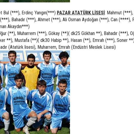
et Bul (***), Erdinç Yangın(***)
PAZAR ATATÜRK LİSESİ
: Mahmut (***)
h (***), Bahadır (***), Ahmet (***), Ali Osman Aydoğan (***), Can (****),
Osman Akaydın***)
Uğur (**), Muharrem (***), Gökay (**)( dk25 Gökhan **), Bahadır (***), 
lker **), Mustafa (**)( dk30 Habip **), Hasan (**), Emrah (***), Soner **
dır (Atatürk lisesi), Muharrem, Emrah (Endüstri Meslek Lisesi)