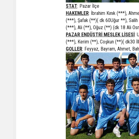
STAT
: Pazar İlçe
HAKEMLER
: İbrahim Kınık (***), Ahm
(***), Şafak (**)( dk 60Uğur **), Sali
(***), Ali (**), Oğuz (**) (dk 18 Ali 
PAZAR ENDÜSTRİ MESLEK LİSESİ
: 
(***), Kerim (**), Coşkun (**)( dk30 İ
GOLLER
: Feyyaz, Bayram, Ahmet, Baha