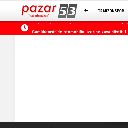
TRABZONSPOR
HOPASPOR
Çamlıhemşin'de otomobilin üzerine kaya düştü: 1 