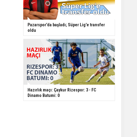
Pazarspor'da başladı; Süper Lig'e transfer
oldu
Hazırlık maçı: Çaykur Rizespor: 3 - FC
Dinamo Batumi: 0