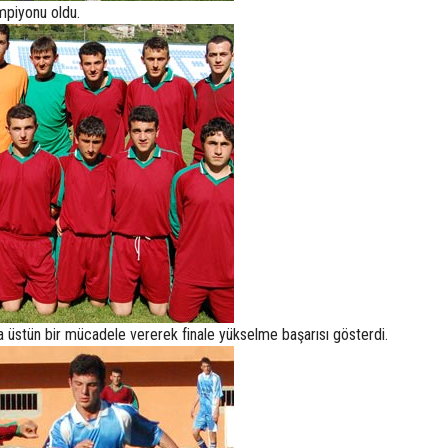
ampiyonu oldu.
a üstün bir mücadele vererek finale yükselme başarısı gösterdi.