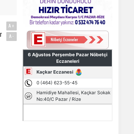
A+
r
A-