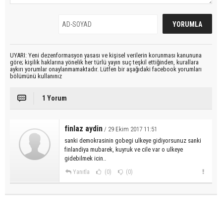
UYARI: Yeni dezenformasyon yasası ve kişisel verilerin korunması kanununa
göre; kişilik haklarına yönelik her türlü yayın suç teşkil ettiğinden, kurallara
aykırı yorumlar onaylanmamaktadır. Lütfen bir aşağıdaki facebook yorumları
bölümünü kullanınız
1 Yorum
finlaz aydin
/ 29 Ekim 2017 11:51
sanki demokrasinin gobegi ulkeye gidiyorsunuz sanki
finlandiya mubarek, kuyruk ve cile var o ulkeye
gidebilmek icin..
Yanıtla
(0)
(0)