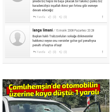
yinede biz hepsi ile başa çıkacak bir takımız çünkü biz
karadenizliyiz inşallah ikinci yarı fırtına gibi esmeye
devam edeceğiz
Yanıtla
(0)
(0)
langa limani
/ 15 Aralık 2008 Pazartesi 20:28
Başkan haklı Trabzonluları sokağa dökmesinler
hakkımız neyse onu versinler golse gol penaltıysa
penaltı ofsaytsa ofsayt
Yanıtla
(0)
(0)