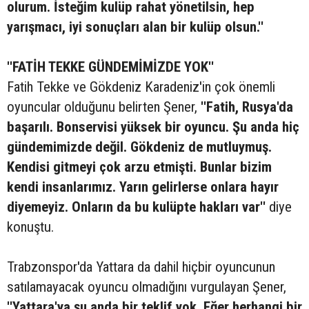
olurum. İsteğim kulüp rahat yönetilsin, hep
yarışmacı, iyi sonuçları alan bir kulüp olsun.''
''FATİH TEKKE GÜNDEMİMİZDE YOK''
Fatih Tekke ve Gökdeniz Karadeniz'in çok önemli
oyuncular olduğunu belirten Şener,
''Fatih, Rusya'da
başarılı. Bonservisi yüksek bir oyuncu. Şu anda hiç
gündemimizde değil. Gökdeniz de mutluymuş.
Kendisi gitmeyi çok arzu etmişti. Bunlar bizim
kendi insanlarımız. Yarın gelirlerse onlara hayır
diyemeyiz. Onların da bu kulüpte hakları var''
diye
konuştu.
Trabzonspor'da Yattara da dahil hiçbir oyuncunun
satılamayacak oyuncu olmadığını vurgulayan Şener,
''Yattara'ya şu anda bir teklif yok. Eğer herhangi bir