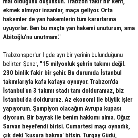
mal olduğunu düşünsün. Trabzon fakir bir kent,
ekmek almıyor insanlar, maça geliyor. Orta
hakemler de yan hakemlerin tüm kararlarına
uyuyorlar. Ben bu maçta yan hakemi unuturum, ama
Abitoğlu'nu unutmam.''
Trabzonspor'un ligde ayrı bir yerinin bulunduğunu
belirten Şener,
''15 milyonluk şehrin takımı değil.
230 binlik fakir bir şehir. Bu durumda İstanbul
takımlarıyla kafa kafaya oynuyor. Trabzon'da
İstanbul'un 3 takımı stadı tam dolduramaz, biz
İstanbul'da doldururuz. Az ekonomi ile büyük işler
yapıyorum. Şampiyon olacağım Avrupa kupası
diyorum. Bir bayrak ile benim hakkımı alma. Oğuz
Sarvan beyefendi birisi. Cumartesi maçı oynadık,
çık deki 'kusura bakma' bitsin. Turgay Güdü,