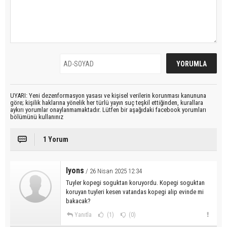
UYARI: Yeni dezenformasyon yasası ve kişisel verilerin korunması kanununa
göre; kişilik haklarına yönelik her türlü yayın suç teşkil ettiğinden, kurallara
aykırı yorumlar onaylanmamaktadır. Lütfen bir aşağıdaki facebook yorumları
bölümünü kullanınız
1 Yorum
Iyons
/ 26 Nisan 2025 12:34
Tuyler kopegi soguktan koruyordu. Kopegi soguktan
koruyan tuyleri kesen vatandas kopegi alip evinde mi
bakacak?
Yanıtla
(1)
(0)