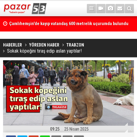
Çamlıhemşin'de kayıp vatandaş 600 metrelik uçurumda bulundu
HABERLER
YÖREDEN HABER
TRABZON
Sokak köpeğini tıraş edip aslan yaptılar!
09:25
25 Nisan 2025