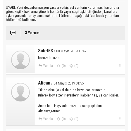
UYARI: Yeni dezenformasyon yasası ve kişisel verilerin korunması kanununa
göre; kişilik haklarına yönelik her türlü yayın suç teşkil ettiğinden, kurallara
aykırı yorumlar onaylanmamaktadır. Lütfen bir aşağıdaki facebook yorumları
bölümünü kullanınız
3 Yorum
Sület53
/ 08 Mayıs 2019 11:47
horoza benzio
Yanıtla
(0)
(0)
Alican
/ 04 Mayıs 2019 01:55
Tikide olsa,Çakal da o da bizm canlarımızdır.
Bilerek böyle zehirleyenlerin kalpleri taş, ve cahildirler.
Aman ha!.. Hayvanlarımıza da sahıp çıkalım.
Almanya,Münih
Yanıtla
(0)
(0)