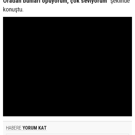
Oradan bunları öpüyorum, çok seviyorum
" şeklinde
konuştu.
HABERE
YORUM KAT