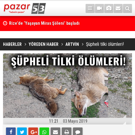
Rize’de ‘Yaşayan Miras Şöleni’ başladı
Şüpheli tilki ölümleri!
HABERLER
YÖREDEN HABER
ARTVİN
11:21
03 Mayıs 2019