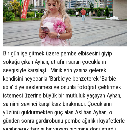
Bir gün işe gitmek üzere pembe elbisesini giyip
sokağa çıkan Ayhan, etrafını saran çocukların
sevgisiyle karşılaştı. Miniklerin yanına gelerek
kendisini heyecanla ‘Barbie’ye benzeterek ‘Barbie
abla' diye seslenmesi ve onunla fotoğraf çektirmek
istemesi üzerine büyük bir mutluluk yaşayan Ayhan,
samimi sevinci karşılıksız bırakmadı. Çocukların
yüzünü güldürmekten güç alan Aslıhan Ayhan, o
günden sonra gardırobunu pembe ağırlıklı kıyafetlerle
yenileyerek tarzını bir yaşam biçimine dönüştürdü.