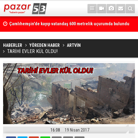
Çamlıhemşin'de kayıp vatandaş 600 metrelik uçurumda bulundu
HABERLER
YÖREDEN HABER
ARTVİN
TARİHİ EVLER KÜL OLDU!
16:08
19 Nisan 2017