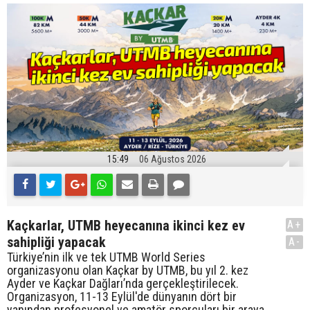
15:49
06 Ağustos 2026
Kaçkarlar, UTMB heyecanına ikinci kez ev
A+
sahipliği yapacak
A-
Türkiye’nin ilk ve tek UTMB World Series
organizasyonu olan Kaçkar by UTMB, bu yıl 2. kez
Ayder ve Kaçkar Dağları’nda gerçekleştirilecek.
Organizasyon, 11-13 Eylül'de dünyanın dört bir
yanından profesyonel ve amatör sporcuları bir araya