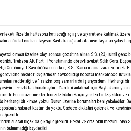
eketi Rize'de haftasonu katılacağı açılış ve ziyaretlere katılmak üzere
alimanı'nda kendisini taşıyan Başbakanlığa ait otobüse taş atan şahıs bu
etçi olması üzerine olay sonrası gözaltına alınan S.S. (23) isimli genç 
etirildi. Trabzon AK Parti İl Yönetimi'nde görevli avukat Salih Cora, Başb
etçi Cumhuriyet Savcılığı'na sunarken, S.S. 'Kamu malına zarar vermek, B
örevlisine hakaret' suçlarından sevkedildiği nöbetçi mahkemece tutukla
maları reddettiği ve "İşsizim boş zamanlarda iş arıyordum. Herhangi bir 
 üyesiyim. İşsizlikten bunalmıştım. Derdimi anlatmak için Başbakan'ın yanın
vermedi. Bunun üzerine derdimi anlatabilmek için yerden bir taş aldım ve 
a herhangi bir kimse yoktu. Bunun üzerine korumaları beni yakaladılar. Ba
Başbakan'a hakaret kastım da yoktu. Sadece dikkatini çekmek ve kendisin
 öğrenildi.
rinden sustalı bıçak da çıktığı öğrenildi. Bekar ve orta okul mezunu olan S
nın bulunmadığı kaydedildi.