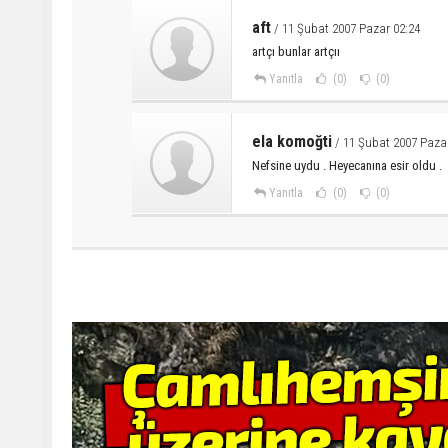
aft
/ 11 Şubat 2007 Pazar 02:24
artçı bunlar artçıı
Yanıtla
(0)
(0)
ela komoğti
/ 11 Şubat 2007 Pazar
Nefsine uydu . Heyecanına esir oldu .
Yanıtla
(0)
(0)