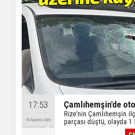
Çamlıhemşin'de otom
17:53
Rize'nin Çamlıhemşin ilç
parçası düştü, olayda 1 
05 Ağustos 2026