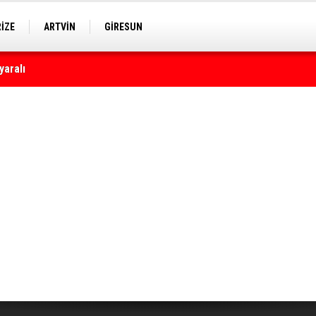
RİZE
ARTVİN
GİRESUN
astanelerine ulaştı