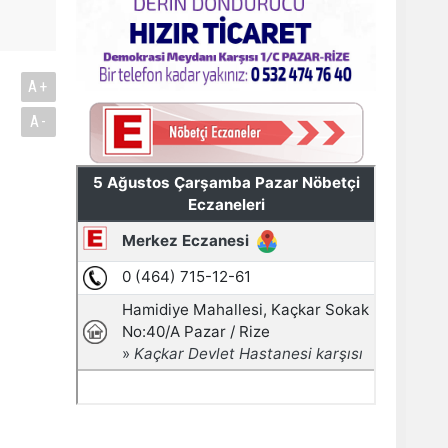
A+
A-