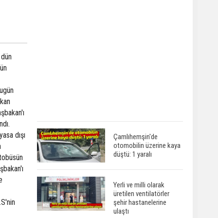
 dün
gün
bugün
akan
aşbakan'ı
ndı.
yasa dışı
Çamlıhemşin'de
otomobilin üzerine kaya
a
düştü: 1 yaralı
otobüsün
şbakan'ı
e
Yerli ve milli olarak
üretilen ventilatörler
.S'nin
şehir hastanelerine
ulaştı