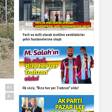
Yerli ve milli olarak üretilen ventilatörler
şehir hastanelerine ulaştı
A+
İlk sözü, "Bize her yer Trabzon" oldu!
a
A-