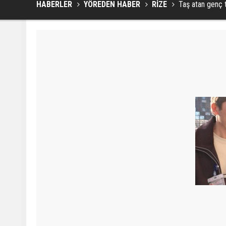
HABERLER
YÖREDEN HABER
RİZE
Taş atan genç t