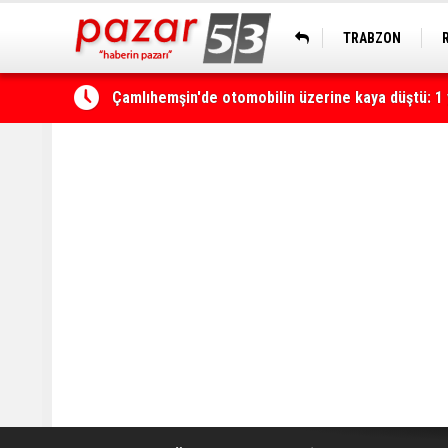
TRABZON
Yerli ve milli olarak üretilen ventilatörler şehir h