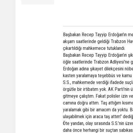
Başbakan Recep Tayyip Erdoğan'ın meml
akşam saatlerinde geldiği Trabzon Hav
çıkartıldığı mahkemece tutuklandı.
Başbakan Recep Tayyip Erdoğan'ın şikay
öğle saatlerinde Trabzon Adliyesi'ne g
Erdoğan adına şikayet dilekçesini nöb
kasten yaralamaya teşebbüs ve kamu g
S.S., mahkemede verdiği ifadede suçla
örgütle bir irtibatım yok. AK Parti'nin
gitmeye çalıştım. Fakat polisler izin 
camına doğru attım. Taş attığım kısımd
yaralamak gibi bir amacım da yoktu. 
ulaşabilmek için araca taş attım" dediği
Öte yandan, olay sırasında S.S.'nin üze
daha önce herhangi bir suçtan sabıkası