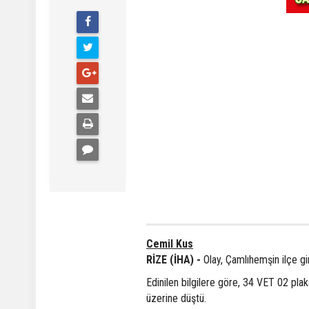
Cemil Kus
RİZE (İHA) -
Olay, Çamlıhemşin ilçe g
Edinilen bilgilere göre, 34 VET 02 pla
üzerine düştü.