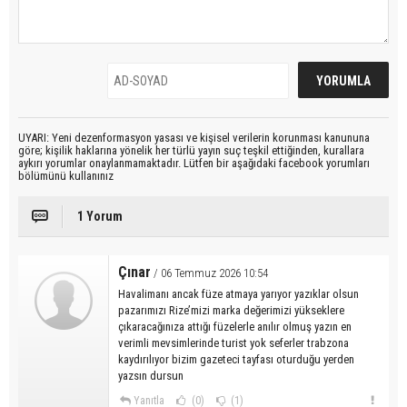
UYARI: Yeni dezenformasyon yasası ve kişisel verilerin korunması kanununa
göre; kişilik haklarına yönelik her türlü yayın suç teşkil ettiğinden, kurallara
aykırı yorumlar onaylanmamaktadır. Lütfen bir aşağıdaki facebook yorumları
bölümünü kullanınız
1 Yorum
Çınar
/ 06 Temmuz 2026 10:54
Havalimanı ancak füze atmaya yarıyor yazıklar olsun
pazarımızı Rize’mizi marka değerimizi yükseklere
çıkaracağınıza attığı füzelerle anılır olmuş yazın en
verimli mevsimlerinde turist yok seferler trabzona
kaydırılıyor bizim gazeteci tayfası oturduğu yerden
yazsın dursun
Yanıtla
(0)
(1)