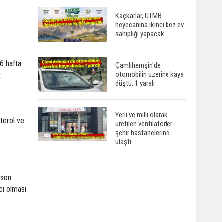
Kaçkarlar, UTMB
heyecanına ikinci kez ev
sahipliği yapacak
6 hafta
Çamlıhemşin'de
otomobilin üzerine kaya
t
düştü: 1 yaralı
Yerli ve milli olarak
terol ve
üretilen ventilatörler
şehir hastanelerine
ulaştı
 son
cı olması