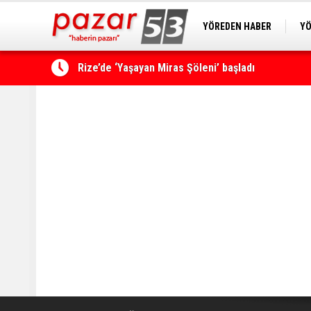
YÖREDEN HABER
YÖ
PAZAR KAMERA
RİZ
Çamlıhemşin'de kayıp vatandaş 600 metrelik uçu