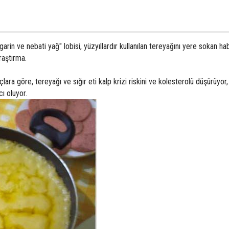
garin ve nebati yağ" lobisi, yüzyıllardır kullanılan tereyağını yere sokan ha
araştırma.
lara göre, tereyağı ve sığır eti kalp krizi riskini ve kolesterolü düşürüyor
ı oluyor.