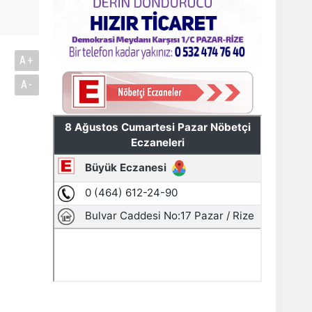
A+
A-