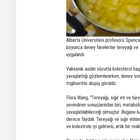
Alberta Üniversitesi profesörü Spencer
boyunca deney farelerine tereyağı ve i
uygulandı.
Vaksenik asidin vücutta kolesterol baş
yavaşlattığı gözlemlenirken, deney so
trigliseritte düşüş görüldü.
Flora Wang, "Tereyağı, sığır eti ve tür
sevindiren sonuçlarından biri, metabol
yavaşlatılabileceği olmuştur. Bugüne ka
derece faydalı. Tereyağı ve sığır etini
ve kolestrole iyi gelmesi, artık bir real