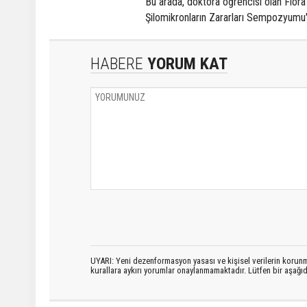
Bu arada, doktora öğrencisi olan Flora
Şilomikronların Zararları Sempozyumu"
HABERE
YORUM KAT
UYARI: Yeni dezenformasyon yasası ve kişisel verilerin korunma
kurallara aykırı yorumlar onaylanmamaktadır. Lütfen bir aşağ