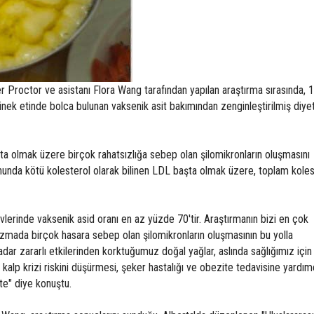
 Proctor ve asistanı Flora Wang tarafından yapılan araştırma sırasında, 1
nek etinde bolca bulunan vaksenik asit bakımından zenginleştirilmiş diye
ta olmak üzere birçok rahatsızlığa sebep olan şilomikronların oluşmasını
nunda kötü kolesterol olarak bilinen LDL başta olmak üzere, toplam koles
evlerinde vaksenik asid oranı en az yüzde 70'tir. Araştırmanın bizi en çok
izmada birçok hasara sebep olan şilomikronların oluşmasının bu yolla
dar zararlı etkilerinden korktuğumuz doğal yağlar, aslında sağlığımız için
n kalp krizi riskini düşürmesi, şeker hastalığı ve obezite tedavisine yardım
ite" diye konuştu.