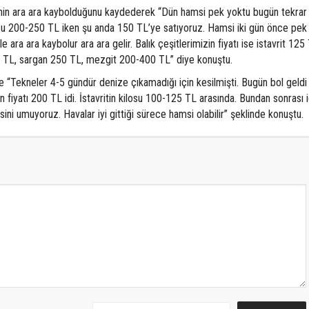
inin ara ara kaybolduğunu kaydederek “Dün hamsi pek yoktu bugün tekrar
su 200-250 TL iken şu anda 150 TL’ye satıyoruz. Hamsi iki gün önce pek
ra ara kaybolur ara ara gelir. Balık çeşitlerimizin fiyatı ise istavrit 125
 TL, sargan 250 TL, mezgit 200-400 TL” diye konuştu.
e “Tekneler 4-5 gündür denize çıkamadığı için kesilmişti. Bugün bol geldi 
n fiyatı 200 TL idi. İstavritin kilosu 100-125 TL arasında. Bundan sonrası i
 umuyoruz. Havalar iyi gittiği sürece hamsi olabilir” şeklinde konuştu.