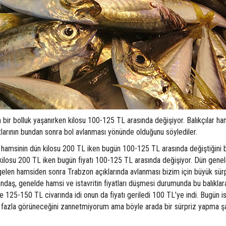
in bir bolluk yaşanırken kilosu 100-125 TL arasında değişiyor. Balıkçılar ha
utlarının bundan sonra bol avlanması yönünde olduğunu söylediler.
 hamsinin dün kilosu 200 TL iken bugün 100-125 TL arasında değiştiğini b
kilosu 200 TL iken bugün fiyatı 100-125 TL arasında değişiyor. Dün gene
gelen hamsiden sonra Trabzon açıklarında avlanması bizim için büyük sürp
ndaş, genelde hamsi ve istavritin fiyatları düşmesi durumunda bu balıklar
e 125-150 TL civarında idi onun da fiyatı geriledi 100 TL’ye indi. Bugün is
 fazla görüneceğini zannetmiyorum ama böyle arada bir sürpriz yapma ş