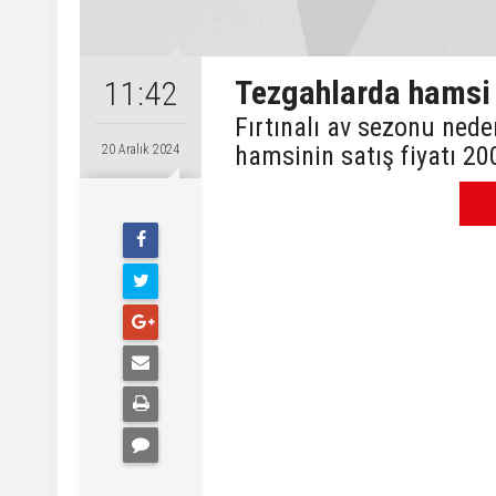
Tezgahlarda hamsi v
11:42
Fırtınalı av sezonu nedeni
hamsinin satış fiyatı 20
20 Aralık 2024