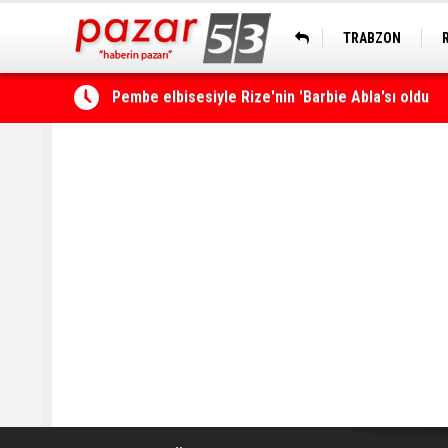
TRABZON
Rize’de ‘Yaşayan Miras Şöleni’ başladı