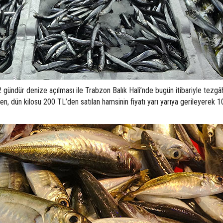
 2 gündür denize açılması ile Trabzon Balık Hali’nde bugün itibariyle tezgâh
rken, dün kilosu 200 TL’den satılan hamsinin fiyatı yarı yarıya gerileyerek 