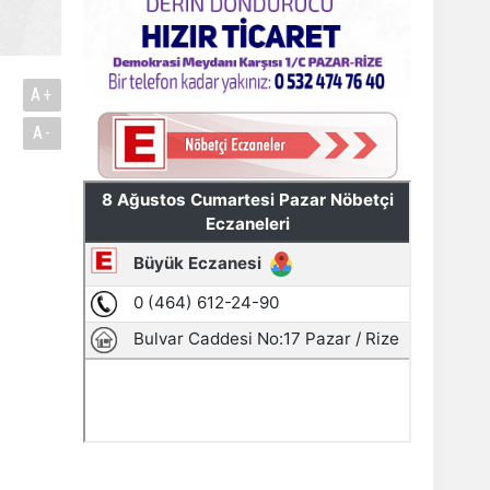
A+
A-