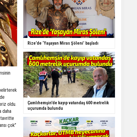
Rize’de ‘Yaşayan Miras Şöleni’ başladı
msinin
elirterek
lde
Çamlıhemşin'de kayıp vatandaş 600 metrelik
riz oldu.
uçurumda bulundu
a daha
tavritte
ansı çok”