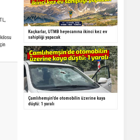
 TL,
Kaçkarlar, UTMB heyecanına ikinci kez ev
kilosu
sahipliği yapacak
çin
Çamlıhemşin'de otomobilin üzerine kaya
düştü: 1 yaralı