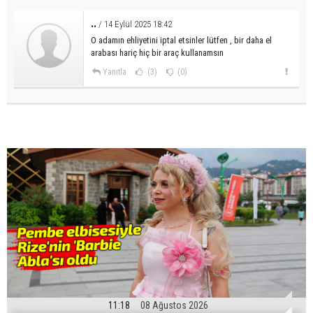
..
/ 14 Eylül 2025 18:42
O adamın ehliyetini iptal etsinler lütfen , bir daha el
arabası hariç hiç bir araç kullanamsın
Yanıtla
(3)
(0)
11:18
08 Ağustos 2026