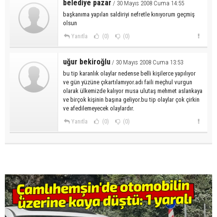
belediye pazar
/ 30 Mayıs 2008 Cuma 14:55
başkanıma yapılan saldiriyi nefretle kınıyorum geçmiş
olsun
Yanıtla
(0)
(0)
uğur bekiroğlu
/ 30 Mayıs 2008 Cuma 13:53
bu tip karanlık olaylar nedense belli kişilerce yapılıyor
ve gün yüzüne çıkartılamıyor.adı faili meçhul vurgun
olarak ülkemizde kalıyor musa ulutaş mehmet aslankaya
ve birçok kişinin başına geliyor.bu tip olaylar çok çirkin
ve afedilemeyecek olaylardır.
Yanıtla
(0)
(0)