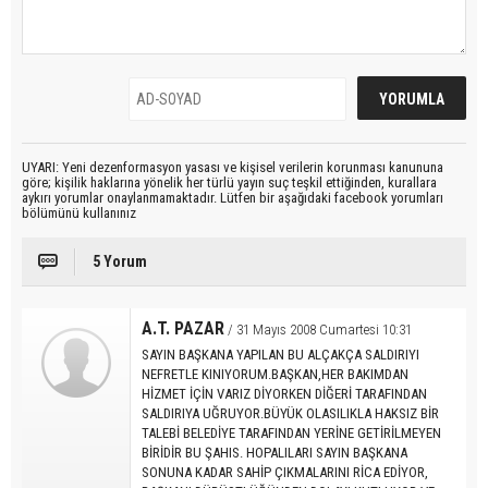
UYARI: Yeni dezenformasyon yasası ve kişisel verilerin korunması kanununa
göre; kişilik haklarına yönelik her türlü yayın suç teşkil ettiğinden, kurallara
aykırı yorumlar onaylanmamaktadır. Lütfen bir aşağıdaki facebook yorumları
bölümünü kullanınız
5 Yorum
A.T. PAZAR
/ 31 Mayıs 2008 Cumartesi 10:31
SAYIN BAŞKANA YAPILAN BU ALÇAKÇA SALDIRIYI
NEFRETLE KINIYORUM.BAŞKAN,HER BAKIMDAN
HİZMET İÇİN VARIZ DİYORKEN DİĞERİ TARAFINDAN
SALDIRIYA UĞRUYOR.BÜYÜK OLASILIKLA HAKSIZ BİR
TALEBİ BELEDİYE TARAFINDAN YERİNE GETİRİLMEYEN
BİRİDİR BU ŞAHIS. HOPALILARI SAYIN BAŞKANA
SONUNA KADAR SAHİP ÇIKMALARINI RİCA EDİYOR,