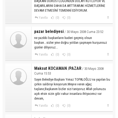
BAŞKANI DÜRÜSTLÜĞÜNDEN DOLAYI KUTLUYOR VE
BAŞARILARINI DAHA DA ARTTIRARAK HİZMETLERİNE
DEVAM ETMESİNİ TEMENNİ EDİYORUM.
Yanıtla
(0)
(0)
pazar belediyesi
/ 30 Mayıs 2008 Cuma 23:52
ne yazıkki başkanların kaderi geçmiş olsun
başkan...sizler yine doğru yoldan şaşmayın kurşunsuz
günler diliyoruz...
Yanıtla
(0)
(0)
Maksut KOCAMAN /PAZAR
/ 30 Mayıs 2008
Cuma 15:53
Sayın Belediye Başkanı Yımaz TOPALOĞLU na yapılan bu
çırkin saldırıyı kınıyorum.Meyve veren ağaç
taşlanır,Başkanım bizler sizi taniyoruz Allah yolunuzu
açık etsin sizin gibi vakur insanlara ihtiyacımız var
devam,
Yanıtla
(0)
(0)