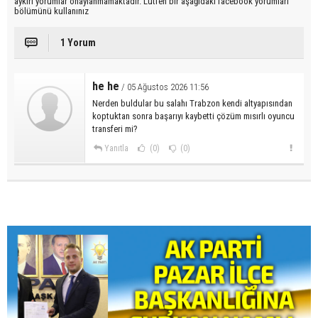
aykırı yorumlar onaylanmamaktadır. Lütfen bir aşağıdaki facebook yorumları
bölümünü kullanınız
1 Yorum
he he
/ 05 Ağustos 2026 11:56
Nerden buldular bu salahı Trabzon kendi altyapısından
koptuktan sonra başarıyı kaybetti çözüm mısırlı oyuncu
transferi mi?
Yanıtla
(0)
(0)