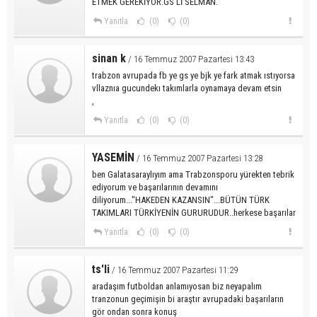
ETMEK GEREKİYOR.GS Lİ SELMAN.
Yanıtla
(0)
(0)
sinan k
/ 16 Temmuz 2007 Pazartesi 13:43
trabzon avrupada fb ye gs ye bjk ye fark atmak ıstıyorsa
vllaznıa gucundekı takımlarla oynamaya devam etsin
,
Yanıtla
(0)
(0)
YASEMİN
/ 16 Temmuz 2007 Pazartesi 13:28
ben Galatasaraylıyım ama Trabzonsporu yürekten tebrik
ediyorum ve başarılarının devamını
diliyorum..."HAKEDEN KAZANSIN"...BÜTÜN TÜRK
TAKIMLARI TÜRKİYENİN GURURUDUR..herkese başarılar
Yanıtla
(0)
(0)
ts'li
/ 16 Temmuz 2007 Pazartesi 11:29
aradaşım futboldan anlamıyosan biz neyapalım
tranzonun geçimişin bi araştır avrupadaki başarıların
gör ondan sonra konuş