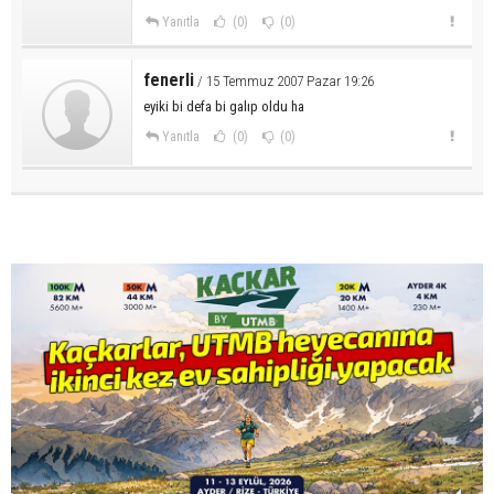
Yanıtla
(0)
(0)
fenerli
/ 15 Temmuz 2007 Pazar 19:26
eyiki bi defa bi galıp oldu ha
Yanıtla
(0)
(0)