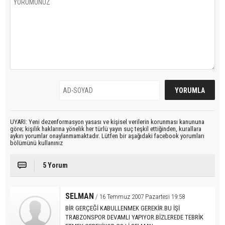
UYARI: Yeni dezenformasyon yasası ve kişisel verilerin korunması kanununa
göre; kişilik haklarına yönelik her türlü yayın suç teşkil ettiğinden, kurallara
aykırı yorumlar onaylanmamaktadır. Lütfen bir aşağıdaki facebook yorumları
bölümünü kullanınız
5 Yorum
SELMAN
/ 16 Temmuz 2007 Pazartesi 19:58
BİR GERÇEĞİ KABULLENMEK GEREKİR.BU İŞİ
TRABZONSPOR DEVAMLI YAPIYOR.BİZLEREDE TEBRİK