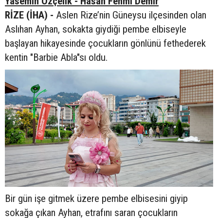
Yasemin Özçelik - Hasan Fehmi Demir
RİZE (İHA) -
Aslen Rize’nin Güneysu ilçesinden olan
Aslıhan Ayhan, sokakta giydiği pembe elbiseyle
başlayan hikayesinde çocukların gönlünü fethederek
kentin "Barbie Abla"sı oldu.
Bir gün işe gitmek üzere pembe elbisesini giyip
sokağa çıkan Ayhan, etrafını saran çocukların