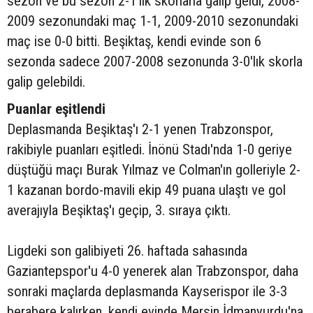
sezon ve bu sezon 2-1'lik skorlarla galip geldi, 2008-
2009 sezonundaki maç 1-1, 2009-2010 sezonundaki
maç ise 0-0 bitti. Beşiktaş, kendi evinde son 6
sezonda sadece 2007-2008 sezonunda 3-0'lık skorla
galip gelebildi.
Puanlar eşitlendi
Deplasmanda Beşiktaş'ı 2-1 yenen Trabzonspor,
rakibiyle puanları eşitledi. İnönü Stadı'nda 1-0 geriye
düştüğü maçı Burak Yılmaz ve Colman'ın golleriyle 2-
1 kazanan bordo-mavili ekip 49 puana ulaştı ve gol
averajıyla Beşiktaş'ı geçip, 3. sıraya çıktı.
Ligdeki son galibiyeti 26. haftada sahasında
Gaziantepspor'u 4-0 yenerek alan Trabzonspor, daha
sonraki maçlarda deplasmanda Kayserispor ile 3-3
berabere kalırken, kendi evinde Mersin İdmanyurdu'na