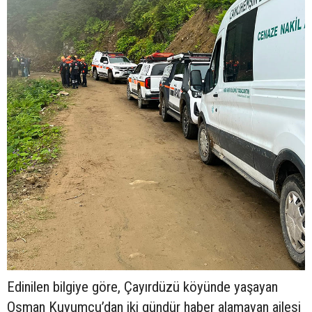
Edinilen bilgiye göre, Çayırdüzü köyünde yaşayan
Osman Kuyumcu’dan iki gündür haber alamayan ailesi