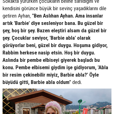
Sokakta yürürken çocukların beline sarıldığını ve
kendisini görünce büyük bir sevinç yaşadıklarını dile
getiren Ayhan,
"Ben Aslıhan Ayhan. Ama insanlar
artık 'Barbie' diye sesleniyor bana. Bu güzel bir
şey, hoş bir şey. Bazen eleştiri alsam da güzel bir
şey. Çocuklar seviyor, 'Barbie abla' olarak
görüyorlar beni, güzel bir duygu. Hoşuma gidiyor,
Rabbim herkese nasip etsin. Hoş bir duygu.
Aslında bir pembe elbiseyi giyerek başladı bu
konu. Pembe elbisemi giydim işe gidiyorum, 'Abla
bir resim çekinebilir miyiz, Barbie abla?' Öyle
büyüdü gitti, Barbie abla oldum"
dedi.