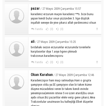
pazar
/ 27 Mayıs 2009 Çarşamba 15:57
karadeniz erzurum maçını karadeniz **tı. bize bunu
yapan kendi bulur onun yüzünden 3. lige düştük
inşallah seneye de yine çıkarız allah yardımcımız olsun
Yanıtla
(0)
(0)
ali
/ 27 Mayıs 2009 Çarşamba 15:25
bırdahakı sezon erzurumlar erzurumda torenlerle
karşılasınlar dıya 1.asya lıgıne çıkmadı
trabzonun.karadenızsporu
Yanıtla
(0)
(0)
Okan Karahan
/ 27 Mayıs 2009 Çarşamba 12:46
Karadenizspor hani maçı satmadıya.Hani o grupta
şampiyon oldu ya.EE şampiyon olan bi takım küme
düşme mücadelesi veren bi takımı kendi evinde
yenemiyosa(eminim istese 5 ve üzeri atardı)bu onun
ayıbı olsun.Biz pazarlılar elele verip gene çıkarız.Ama
Trabzonlular unutmasın bu kalleşliği.Elbet düşerler
elimize