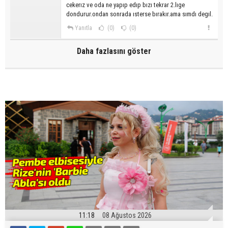
cekerız ve oda ne yapıp edıp bızı tekrar 2.lıge
dondurur.ondan sonrada ısterse bırakır.ama sımdı degıl.
Yanıtla
(0)
(0)
Daha fazlasını göster
11:18
08 Ağustos 2026