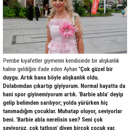
Pembe kıyafetler giymenin kendisinde bir alışkanlık
haline geldiğini ifade eden Ayhan "
Çok güzel bir
duygu. Artık bana böyle alışkanlık oldu.
Dolabımdan çıkartıp giyiyorum. Normal hayatta da
hani spor giyinemiyorum artık. 'Barbie abla' deyip
gelip belimden sarılıyor; yolda yürürken hiç
tanımadığım çocuklar. Muhatap oluyor, seviyorlar
beni. 'Barbie abla nerelisin sen? Seni çok
seviyoruz, çok tatlısın' diyen birçok çocuk var.