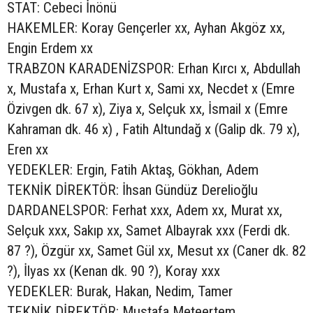
STAT: Cebeci İnönü
HAKEMLER: Koray Gençerler xx, Ayhan Akgöz xx,
Engin Erdem xx
TRABZON KARADENİZSPOR: Erhan Kırcı x, Abdullah
x, Mustafa x, Erhan Kurt x, Sami xx, Necdet x (Emre
Özivgen dk. 67 x), Ziya x, Selçuk xx, İsmail x (Emre
Kahraman dk. 46 x) , Fatih Altundağ x (Galip dk. 79 x),
Eren xx
YEDEKLER: Ergin, Fatih Aktaş, Gökhan, Adem
TEKNİK DİREKTÖR: İhsan Gündüz Derelioğlu
DARDANELSPOR: Ferhat xxx, Adem xx, Murat xx,
Selçuk xxx, Sakıp xx, Samet Albayrak xxx (Ferdi dk.
87 ?), Özgür xx, Samet Gül xx, Mesut xx (Caner dk. 82
?), İlyas xx (Kenan dk. 90 ?), Koray xxx
YEDEKLER: Burak, Hakan, Nedim, Tamer
TEKNİK DİREKTÖR: Mustafa Meteertem