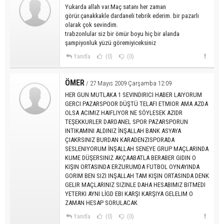
Yukarda allah var.Maç satanı her zaman
görür.çanakkakle dardaneli tebrik ederim. bir pazarlı
olarak çok sevindim.
trabzonlular siz bir ömür boyu hiç bir alanda
şampiyonluk yüzü göremiyiceksiniz
Yanıtla
(0)
(0)
ÖMER
/ 27 Mayıs 2009 Çarşamba 12:09
HER GUN MUTLAKA 1 SEVINDIRICI HABER LAIYORUM
GERCI PAZARSPOOR DÜŞTÜ TELAFI ETMIOR AMA AZDA
OLSA ACIMIZ HAIFLIYOR NE SÖYLESEK AZIDR
TEŞEKKURLER DARDANEL SPOR PAZARSPORUN
INTIKAMINI ALDINIZ İNŞALLAH BANK ASYAYA
ÇIAKRSINIZ BURDAN KARADENZISPORADA
SESLENIYORUM İNŞALLAH SENEYE GRUP MAÇLARINDA
KUME DÜŞERSINIZ AKÇAABATLA BERABER GIDIN O
KIŞIN ORTASINDA ERZURUMDA FUTBOL OYNAYINDA
GORIM BEN SIZI INŞALLAH TAM KIŞIN ORTASINDA DENK
GELIR MAÇLARINIZ SIZINLE DAHA HESABIMIZ BITMEDI
YETERKI AYNI LİGD EBI KARŞI KARŞIYA GELELIM O
ZAMAN HESAP SORULACAK
Yanıtla
(0)
(0)