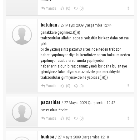
Yanıtla
(0)
(0)
batuhan
/ 27 Mayıs 2009 Çarşamba 12:44
çanakkale geçilmez.))))))
trabzonlular allahın sopası yok.dün bir kez daha ortaya
çıktı
bi de yazmışsınız pazar53 sitesinde neden trabzon
haberi yapılmıyor diye.bi kendinize sorun bakalım neden
yapılmıyor acaba.erzurumda yapılıyodur
haberleriniz.dün biraz canınız yandı bir daha bu siteye
girmiyicez falan diyorsunuz.bizde çok meraklıydık
trabzonlular girmiyicekde ne yapıcaz:))))))
Yanıtla
(0)
(0)
pazarlılar
/ 27 Mayıs 2009 Çarşamba 12:42
beter olun **zler
Yanıtla
(0)
(0)
hudisa
/ 27 Mayıs 2009 Çarşamba 12:18