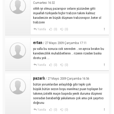
Cumartesi 16:32
ohhh iyi olmuş pazarspor onların yüzünden gitti
inşaallah türkiyede hiçbir trabzon takımı kalmaz
karadenizin en büyük düşmanı trabzonspor..beter ol
trabzonn
Yanıtla
(0)
(0)
ertan
/ 27 Mayıs 2009 Çarşamba 17:11
ya valla bu sonuca cok sevındım ...ve ayrıca bırakın bu
karedenızlılık muhabbetlerını .. rizenin rizeden baska
dostu yok ...
Yanıtla
(0)
(0)
pazarlı
/ 27 Mayıs 2009 Çarşamba 16:56
bütün yorumlardan anlaşıldığı gibi tepki çok
büyük.bütün sezon boyu ınanılmaz puan toplayan bir
takımın,üstelik maçın başında yenik duruma düşmesi
sonradan beraberliği yakalaması çok ama çok şaşırtıcı
doğrusu
Yanıtla
(0)
(0)