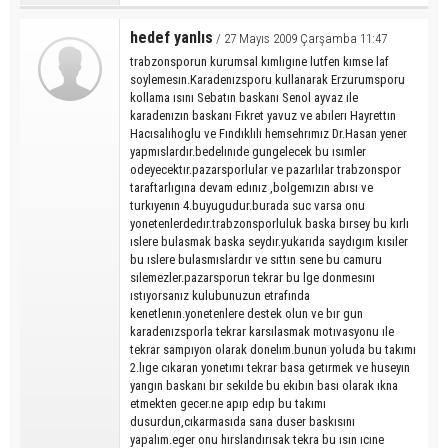
hedef yanlıs
/ 27 Mayıs 2009 Çarşamba 11:47
trabzonsporun kurumsal kımlıgıne lutfen kımse laf
soylemesın.Karadenızsporu kullanarak Erzurumsporu
kollama ısını Sebatın baskanı Senol ayvaz ıle
karadenızın baskanı Fıkret yavuz ve abılerı Hayrettın
Hacısalıhoglu ve Fındıklılı hemsehrımız Dr.Hasan yener
yapmıslardır.bedelınıde gungelecek bu ısımler
odeyecektır.pazarsporlular ve pazarlılar trabzonspor
taraftarlıgına devam edınız ,bolgemızın abısı ve
turkıyenın 4.buyugudur.burada suc varsa onu
yonetenlerdedır.trabzonsporluluk baska bırsey bu kırlı
ıslere bulasmak baska seydır.yukarıda saydıgım kısıler
bu ıslere bulasmıslardır ve sıttın sene bu camuru
sılemezler.pazarsporun tekrar bu lge donmesını
ıstıyorsanız kulubunuzun etrafında
kenetlenın.yonetenlere destek olun ve bır gun
karadenızsporla tekrar karsılasmak motıvasyonu ıle
tekrar sampıyon olarak donelım.bunun yoluda bu takımı
2.lıge cıkaran yonetımı tekrar basa getırmek ve huseyın
yangın baskanı bır sekılde bu ekıbın bası olarak ıkna
etmekten gecer.ne apıp edıp bu takımı
dusurdun,cıkarmasıda sana duser baskısını
yapalım.eger onu hırslandırısak tekra bu ısın ıcıne