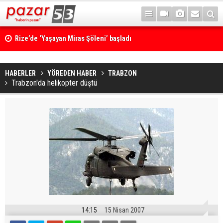
Rize’de ‘Yaşayan Miras Şöleni’ başladı
HABERLER
YÖREDEN HABER
TRABZON
Trabzon'da helikopter düştü
14:15
15 Nisan 2007