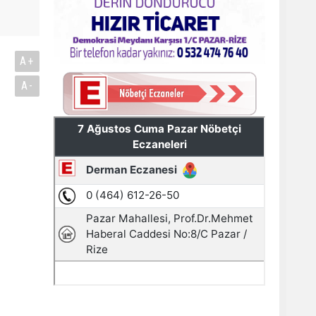
A+
A-