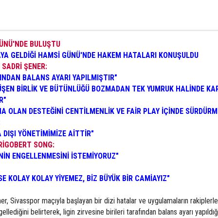
ÜNÜ'NDE BULUŞTU
AYA GELDİĞİ HAMSİ GÜNÜ'NDE HAKEM HATALARI KONUŞULDU
SADRİ ŞENER:
AFINDAN BALANS AYARI YAPILMIŞTIR"
ÜŞEN BİRLİK VE BÜTÜNLÜĞÜ BOZMADAN TEK YUMRUK HALİNDE KA
R"
A OLAN DESTEĞİNİ CENTİLMENLİK VE FAİR PLAY İÇİNDE SÜRDÜRM
:
A DIŞI YÖNETİMİMİZE AİTTİR"
RİGOBERT SONG:
NİN ENGELLENMESİNİ İSTEMİYORUZ"
E KOLAY KOLAY YİYEMEZ, BİZ BÜYÜK BİR CAMİAYIZ"
, Sivasspor maçıyla başlayan bir dizi hatalar ve uygulamaların rakiplerle
ellediğini belirterek, ligin zirvesine birileri tarafından balans ayarı yapıldığ