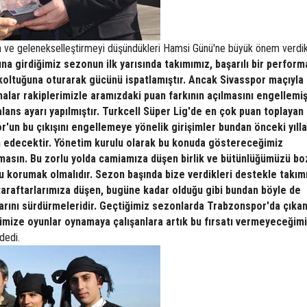
n ve gelenekselleştirmeyi düşündükleri Hamsi Günü'ne büyük önem verdikl
na girdiğimiz sezonun ilk yarısında takımımız, başarılı bir perfor
 koltuğuna oturarak gücünü ispatlamıştır. Ancak Sivasspor maçıyla
malar rakiplerimizle aramızdaki puan farkının açılmasını engellemi
balans ayarı yapılmıştır. Turkcell Süper Lig'de en çok puan toplayan
r'un bu çıkışını engellemeye yönelik girişimler bundan önceki yıll
 edecektir. Yönetim kurulu olarak bu konuda göstereceğimiz
asın. Bu zorlu yolda camiamıza düşen birlik ve bütünlüğümüzü b
u korumak olmalıdır. Sezon başında bize verdikleri destekle takım
 taraftarlarımıza düşen, bugüne kadar olduğu gibi bundan böyle de
rlarını sürdürmeleridir. Geçtiğimiz sezonlarda Trabzonspor'da çıka
zerimize oyunlar oynamaya çalışanlara artık bu fırsatı vermeyeceğim
dedi.