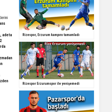
erini
mans
ş, adeta
Rizespor, Erzurum kampını tamamladı
 2
arda
ozmadan
ın
n
izden
Rizespor Erzurumspor ile yenişemedi