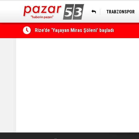
TRABZONSPOR
Rize’de ‘Yaşayan Miras Şöleni’ başladı
HOPASPOR
Çamlıhemşin'de kayıp vatandaş 600 metrelik uçu