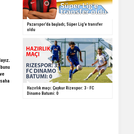
Pazarspor'da başladı; Süper Lig'e transfer
oldu
ayız.
 bunu
 ve
 saha
Hazırlık maçı: Çaykur Rizespor: 3 - FC
Dinamo Batumi: 0