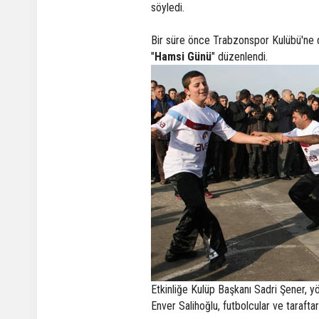
söyledi.
Bir süre önce Trabzonspor Kulübü'ne 
"
Hamsi Günü
" düzenlendi.
Etkinliğe Kulüp Başkanı Sadri Şener, y
Enver Salihoğlu, futbolcular ve taraftarl