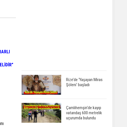
RARLI
ELİDİR"
Rize’de ‘Yaşayan Miras
Şöleni’ başladı
Çamlıhemşin'de kayıp
vatandaş 600 metrelik
uçurumda bulundu
ını