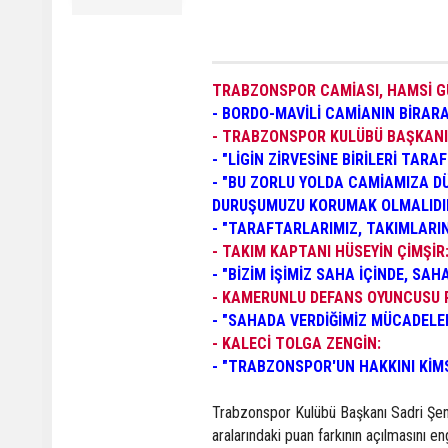
TRABZONSPOR CAMİASI, HAMSİ G
- BORDO-MAVİLİ CAMİANIN BİRAR
- TRABZONSPOR KULÜBÜ BAŞKANI 
- "LİGİN ZİRVESİNE BİRİLERİ TAR
- "BU ZORLU YOLDA CAMİAMIZA D
DURUŞUMUZU KORUMAK OLMALIDI
- "TARAFTARLARIMIZ, TAKIMLARIN
- TAKIM KAPTANI HÜSEYİN ÇİMŞİR
- "BİZİM İŞİMİZ SAHA İÇİNDE, SAH
- KAMERUNLU DEFANS OYUNCUSU 
- "SAHADA VERDİĞİMİZ MÜCADELE
- KALECİ TOLGA ZENGİN:
- "TRABZONSPOR'UN HAKKINI KİMS
Trabzonspor Kulübü Başkanı Sadri Şener
aralarındaki puan farkının açılmasını eng