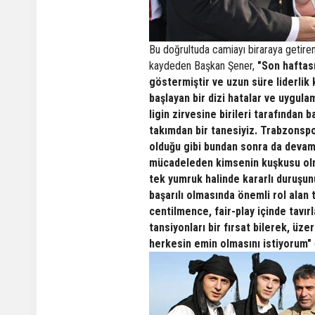
Bu doğrultuda camiayı biraraya getire
kaydeden Başkan Şener,
"Son haftası
göstermiştir ve uzun süre liderlik
başlayan bir dizi hatalar ve uygula
ligin zirvesine birileri tarafından 
takımdan bir tanesiyiz. Trabzonspo
olduğu gibi bundan sonra da devam
mücadeleden kimsenin kuşkusu olm
tek yumruk halinde kararlı duruşun
başarılı olmasında önemli rol alan
centilmence, fair-play içinde tavı
tansiyonları bir fırsat bilerek, ü
herkesin emin olmasını istiyorum"