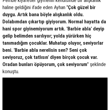
Pembe kıyafetler giymenin kendisinde bir alışkanlık
haline geldiğini ifade eden Ayhan "
Çok güzel bir
duygu. Artık bana böyle alışkanlık oldu.
Dolabımdan çıkartıp giyiyorum. Normal hayatta da
hani spor giyinemiyorum artık. 'Barbie abla' deyip
gelip belimden sarılıyor; yolda yürürken hiç
tanımadığım çocuklar. Muhatap oluyor, seviyorlar
beni. 'Barbie abla nerelisin sen? Seni çok
seviyoruz, çok tatlısın' diyen birçok çocuk var.
Oradan bunları öpüyorum, çok seviyorum
" şeklinde
konuştu.