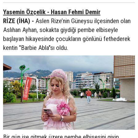
Yasemin Özçelik - Hasan Fehmi Demir
RİZE (İHA) -
Aslen Rize’nin Güneysu ilçesinden olan
Aslıhan Ayhan, sokakta giydiği pembe elbiseyle
başlayan hikayesinde çocukların gönlünü fethederek
kentin "Barbie Abla"sı oldu.
Bir gün işe gitmek üzere pembe elbisesini giyip