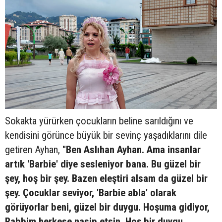
Sokakta yürürken çocukların beline sarıldığını ve
kendisini görünce büyük bir sevinç yaşadıklarını dile
getiren Ayhan,
"Ben Aslıhan Ayhan. Ama insanlar
artık 'Barbie' diye sesleniyor bana. Bu güzel bir
şey, hoş bir şey. Bazen eleştiri alsam da güzel bir
şey. Çocuklar seviyor, 'Barbie abla' olarak
görüyorlar beni, güzel bir duygu. Hoşuma gidiyor,
Rabbim herkese nasip etsin. Hoş bir duygu.