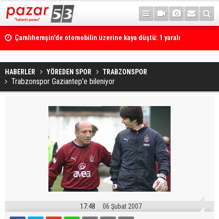
Çamlıhemşin'de otomobilin üzerine kaya düştü: 1 yaralı
HABERLER
YÖREDEN SPOR
TRABZONSPOR
Trabzonspor Gaziantep'e bileniyor
17:48
06 Şubat 2007