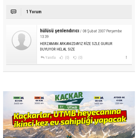
1 Yorum
hülüsü şenlendırıcı
/ 08 Şubat 2007 Perşembe
13:39
HERZAMAN ARKANIZDAYIZ RİZE SZLE GURUR
DUYUYOR HELAL SIZE
Yanıtla
(0)
(0)