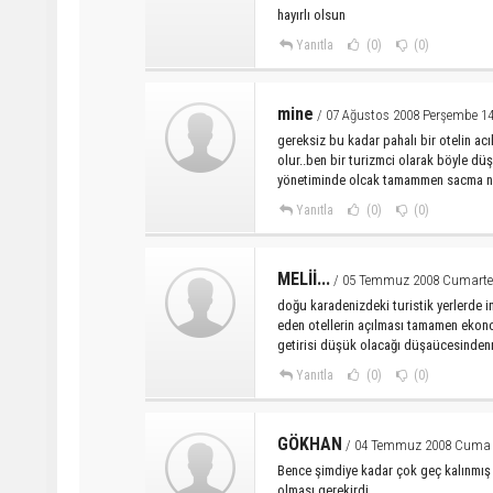
hayırlı olsun
Yanıtla
(0)
(0)
mine
/ 07 Ağustos 2008 Perşembe 14
gereksiz bu kadar pahalı bir otelin acı
olur..ben bir turizmci olarak böyle dü
yönetiminde olcak tamammen sacma nerd
Yanıtla
(0)
(0)
MELİİ...
/ 05 Temmuz 2008 Cumartes
doğu karadenizdeki turistik yerlerde 
eden otellerin açılması tamamen ekon
getirisi düşük olacağı düşaücesindenm
Yanıtla
(0)
(0)
GÖKHAN
/ 04 Temmuz 2008 Cuma 
Bence şimdiye kadar çok geç kalınmış y
olması gerekirdi.