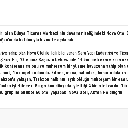
iri olan Dünya Ticaret Merkezi'nin devamı niteliğindeki Nova Otel 
an'ın da katılımıyla hizmete açılacak.
e sahip olan Nova Otel ile ilgili bilgi veren Sera Yapı Endüstrisi ve Tica
 Şener Pul,
"Otelimiz Kaşüstü beldesinde 14 bin metrekare arsa üz
 kişilik konferans salonu ve muhteşem bir yüzme havuzuna sahip olan
 süit, 4'ü engelli odasıdır. Fitnes, masaj salonları, buhar odaları v
abzon'a yakışan, Trabzon halkının layık olduğu muhteşem bir eser.
ndan işletilecek. Bu grubun dünyada işlettiği 4 bin otel vardır. Tü
u grup ile birlikte 60 otel yapacak. Nova Otel, Akfen Holding'in