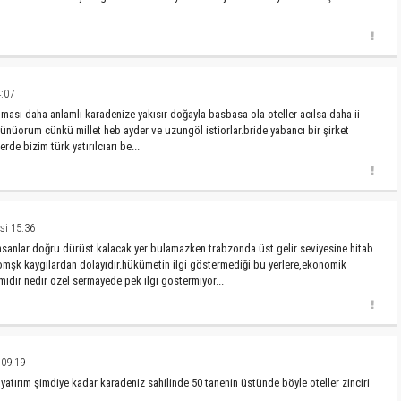
:07
lması daha anlamlı karadenize yakısır doğayla basbasa ola oteller acılsa daha ii
şünüorum cünkü millet heb ayder ve uzungöl istiorlar.bride yabancı bir şirket
e bizim türk yatırılcıarı be...
i 15:36
insanlar doğru dürüst kalacak yer bulamazken trabzonda üst gelir seviyesine hitab
omşk kaygılardan dolayıdır.hükümetin ilgi göstermediği bu yerlere,ekonomik
idir nedir özel sermayede pek ilgi göstermiyor...
09:19
atırım şimdiye kadar karadeniz sahilinde 50 tanenin üstünde böyle oteller zinciri