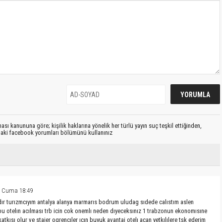
sı kanununa göre; kişilik haklarına yönelik her türlü yayın suç teşkil ettiğinden,
ıdaki facebook yorumları bölümünü kullanınız
9 Cuma 18:49
dır turızmcıyım antalya alanya marmarıs bodrum uludag sıdede calıstım aslen
 otelın acılması trb icin cok onemlı neden dıyeceksınız 1 trabzonun ekonomısıne
katkısı olur ve stajer ogrencıler ıcın buyuk avantaj otelı acan yetkılılere tşk ederim