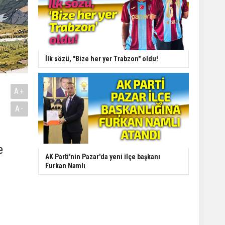
İlk sözü, "Bize her yer Trabzon" oldu!
A+
A-
e
AK Parti'nin Pazar'da yeni ilçe başkanı
Furkan Namlı