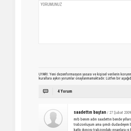
UYARI: Yeni dezenformasyon yasası ve kişisel verilerin korunma
kurallara aykırı yorumlar onaylanmamaktadır. Lütfen bir aşağ
4 Yorum
saadettın baştan
/ 27 Şubat 200
mrb benım adın saadettın bende yıllar
trabzonluyum ama şımdı dudaıdeyım bu
katkı ıkıncısı trabzondakı ınsanlara ıs 