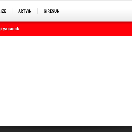
RİZE
ARTVİN
GİRESUN
yaralı