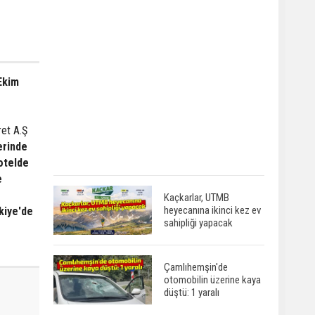
Ekim
ret A.Ş
erinde
 otelde
e
Kaçkarlar, UTMB
heyecanına ikinci kez ev
rkiye'de
sahipliği yapacak
Çamlıhemşin'de
otomobilin üzerine kaya
düştü: 1 yaralı