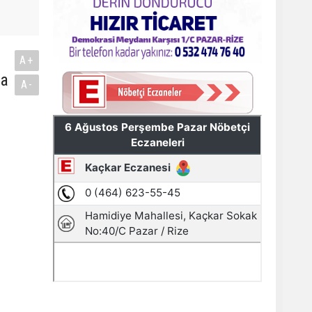
A+
ğa
A-