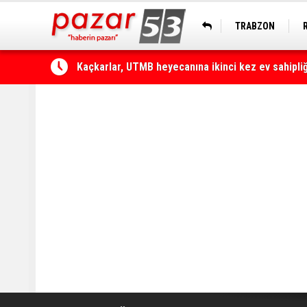
TRABZON
Çamlıhemşin'de otomobilin üzerine kaya düştü: 1 