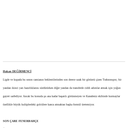
Hakan DEĞİRMENCİ
Ligde ve kupada bu sezon camianın beklentilerinden son derece uzak bir görüntü çizen Trabzonspor, bir
yandan ikinci yarı hazırlıklarını sürdürürken diğer yandan da transferde ciddi adımlar atmak için yoğun
gayret sarfediyor. Ancak bu konuda şu ana kadar başarılı görünmeyen ve Karadeniz ekibinde kurmaylar
özellikle büyük kulüplerdeki golcülere kanca atmaktan başka formül üretemiyor.
SON ÇARE FENERBAHÇE