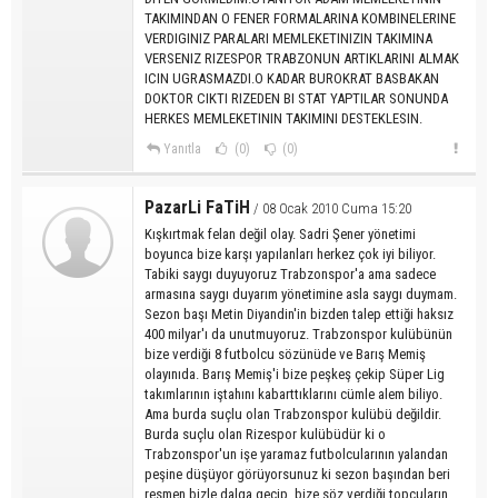
TAKIMINDAN O FENER FORMALARINA KOMBINELERINE
VERDIGINIZ PARALARI MEMLEKETINIZIN TAKIMINA
VERSENIZ RIZESPOR TRABZONUN ARTIKLARINI ALMAK
ICIN UGRASMAZDI.O KADAR BUROKRAT BASBAKAN
DOKTOR CIKTI RIZEDEN BI STAT YAPTILAR SONUNDA
HERKES MEMLEKETININ TAKIMINI DESTEKLESIN.
Yanıtla
(0)
(0)
PazarLi FaTiH
/ 08 Ocak 2010 Cuma 15:20
Kışkırtmak felan değil olay. Sadri Şener yönetimi
boyunca bize karşı yapılanları herkez çok iyi biliyor.
Tabiki saygı duyuyoruz Trabzonspor'a ama sadece
armasına saygı duyarım yönetimine asla saygı duymam.
Sezon başı Metin Diyandin'in bizden talep ettiği haksız
400 milyar'ı da unutmuyoruz. Trabzonspor kulübünün
bize verdiği 8 futbolcu sözünüde ve Barış Memiş
olayınıda. Barış Memiş'i bize peşkeş çekip Süper Lig
takımlarının iştahını kabarttıklarını cümle alem biliyo.
Ama burda suçlu olan Trabzonspor kulübü değildir.
Burda suçlu olan Rizespor kulübüdür ki o
Trabzonspor'un işe yaramaz futbolcularının yalandan
peşine düşüyor görüyorsunuz ki sezon başından beri
resmen bizle dalga geçip, bize söz verdiği topçuların