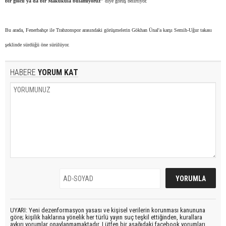
bir golcü ya da bir Makukula bulamıyoruz"
diye görüş belirtiyor.
Bu arada, Fenerbahçe ile Trabzonspor arasındaki görüşmelerin Gökhan Ünal'a karşı Semih-Uğur takası
şeklinde sürdüğü öne sürülüyor.
HABERE
YORUM KAT
UYARI: Yeni dezenformasyon yasası ve kişisel verilerin korunması kanununa
göre; kişilik haklarına yönelik her türlü yayın suç teşkil ettiğinden, kurallara
aykırı yorumlar onaylanmamaktadır. Lütfen bir aşağıdaki facebook yorumları