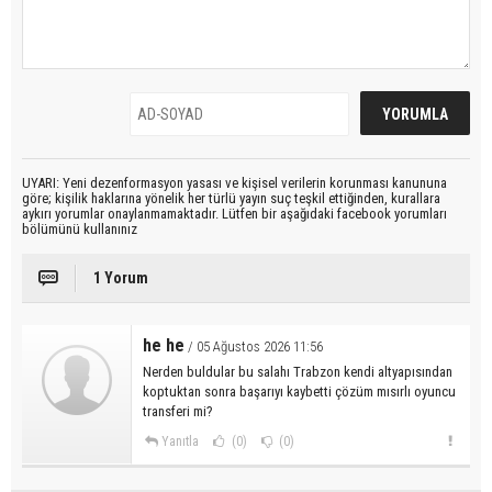
UYARI: Yeni dezenformasyon yasası ve kişisel verilerin korunması kanununa
göre; kişilik haklarına yönelik her türlü yayın suç teşkil ettiğinden, kurallara
aykırı yorumlar onaylanmamaktadır. Lütfen bir aşağıdaki facebook yorumları
bölümünü kullanınız
1 Yorum
he he
/ 05 Ağustos 2026 11:56
Nerden buldular bu salahı Trabzon kendi altyapısından
koptuktan sonra başarıyı kaybetti çözüm mısırlı oyuncu
transferi mi?
Yanıtla
(0)
(0)