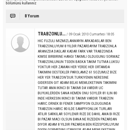
bölümünü kullanınız
8 Yorum
TRABZONLU...
/ 09 Ocak 2010 Cumartesi 18:05
HIC FUZULI MIZMIZLANMAYIN ARKADASLAR BEN
TRABZONLUYUM 8 YILDIR PAZARDAYIM TRABZONLA
ARANIZDA DAGLAR KADAR FARK VAR TRABZONDA
KIMSE BIRBIRINE HANGI TAKIMLI OLDUGUNU SORMAZ
TRABZONLUNUN TSDEN BASKA TAKIM TUTMA LUKSU
YOKTUR HER ZAMAN HER YERDE HER ORTAMDA
TAKIMINI DESTEKLER PAROLAMIZ 61 SOZUMUZ BIZE
HER YER TRABZON'DUR.TURKIYENIN NERESINE
GIDERSEN GIT ADAM BELKI MEMLEKETININ TAKIMINI
TUTAR AMA IKINCI BI TAKIMI DA VARDIR UC
BUYUKLERDEN SANA HEMEN ONU SOYLER 81 ILIN 80
INDE HERKESIN IKINCI BI TAKIMI VARDIR TRABZON
HARIC.ORNEK BI FENER SAMPIYON OLDUGUNDA
TRABZON HARIC 80 ILDE SAMPIYONLUK TURLARI
ATILIR SARKILAR SOYLENIR RIZE DE DAHIL AMA BI RIZE
BI PAZAR MACI OLSUN BANA NE RIZEDEN PAZARDAN
DIYOR ADAM 8 YILDIR PAZARDA BEN RİZESPORLUYUM
DIYEN GORMEDIM.UTANIYOR ADAM MEMLEKETININ