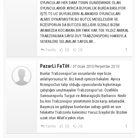
OYUNCULAR HER DAIM TSNIN GUNDEMINDE OLAN
OYUNCULARDIR AYRICA BUYUKLUK BURDA BASLIYOR
IŞTE.TS UC BUYUKLERIN ALAMADIGI OYUNCULARI
ALMIS OYNATMISTIR.BU BUTCE MESELESIDIR VE
RIZESPORUN DA BUTCESI BELLIDIR.SIZINLE BIZIM
ARAMIZDA KOCAMAN BIR FARK VAR.TEK YILDIZ AMIRAL
TRABZONUMA SAYGI DUY.TRABZONSPORU HAKKIYLA
SEVENLERE SELAMLAR SAYGILAR...
Yanıtla
(0)
(0)
PazarLi FaTiH
/ 07 Ocak 2010 Perşembe 23:10
Bunlar Trabzonspor'un sorunlarıdır niye bize
anlatıyorsunuz ki. Biz kendi işimize bakalım. Ayrıca
Rizespor2un talip olduğu oyuncularıda kışkırtmaya
çalıştığını unutmayalım Trabzonspor'un. Özellikle
Samsunsporlu Turgut ve Ankaragüçlü Barbaros. Nedir
bu kini Trabzonspor yönetiminin bize karşı anlamadık.
Başımıza ne geldiyse bunlardan sebep geldi en son
felakette Trabzonlu kalecimiz Yavuz Eraydın'dır. Bizden
uzak olun Allah'a yakın olun.
Yanıtla
(0)
(0)