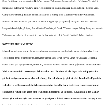
Önce Beşiktaş'ın mutsuz golcüsü Bobo'yu isteyen Trabzonspor hemen ardından Galatasaray'da sürekli
forma şansı bulamayan Nonda'ya gitti. Trabzonspor bu oyunculara karşı, kadroda teknik direktör Şenol
Güneş'in düşünmediği isimleri önerdi. ancak hem Beşiktaş, hem Galatasaray tekliflere yanaşmadı.
Bununla birlikte, istenilen golcülerin de Trabzon'a gelmeye yanaşmadığı anlaşıldı. Ardından Antalya
kampında kendisiyle görüşen yöneticilerden Fenerbahçeli Burak Yılmaz'ı isteyen Güneş, bu oyuncunun da
Trabzonspor'a gelmek istememesi üzerine bu kez 'nöbetçi golcü' Semih Şentürk'e haber gönderdi.
KOVDUKLARINA MUHTAÇ
İstanbul kulüplerinde sürekli forma şansı bulamayan golcüleri son bir hafta içinde adeta sıradan geçen
Trabzonspor, farklı alternatifler bulamayınca taraftar adeta isyan ediyor. Umut ve Gökhan'a ise camia
olarak ikinci yarı için güven duyulmaması, yönetimi geriyor. Kulübü, mesaj yağmuruna tutan karaftarlar,
"
Gol vuruşunu dahi beceremeyen iki forvetimiz var. Bunlara teknik heyet hala sahip çıkar bir
görüntü veriyor. Ama oyuncularda herhangi bir ışık olmadığı gibi, sürekli İstanbul kulüplerinin
yedekleriyle ilgilenmemiz de hedeflerimizin çoktan küçüldüğünü gösteriyor. Kayserispor kadar
olamıyoruz. Altyapıdan gelen tüm oyuncuları küstürdük ve kaçırdık. Kovularak giden Çağlar
Birinci'yi alabilmek için kırk dereden su getiriyoruz. İkinci derece futbol ülkelerini dolaşıp hazır