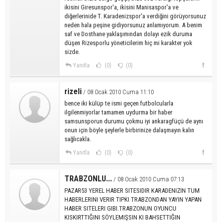
ikisini Giresunspor'a, ikisini Manisaspor'a ve
diğerlerinide T. Karadenizspor'a verdiğini görüyorsunuz
neden hala peşine gidiyorsunuz anlamıyorum. A benim
saf ve Dosthane yaklaşımından dolayı ezik duruma
düşen Rizesporlu yöneticilerim hiç mi karakter yok
sizde.
Yanıtla
(0)
(0)
rizeli
/ 08 Ocak 2010 Cuma 11:10
bence iki külüp te ismi geçen futbolcularla
ilgilenmiyorlar tamamen uydurma bir haber
samsunsporun durumu çokmu iyi ankaragfüçü de aynı
onun için böyle şeylerle birbirinize dalaşmayın kalın
sağlıcakla.
Yanıtla
(0)
(0)
TRABZONLU...
/ 08 Ocak 2010 Cuma 07:13
PAZAR53 YEREL HABER SITESIDIR KARADENIZIN TUM
HABERLERINI VERIR TIPKI TRABZONDAN YAYIN YAPAN
HABER SITELERI GIBI.TRABZONUN OYUNCU
KISKIRTTIĞINI SÖYLEMIŞSIN KI BAHSETTIĞIN