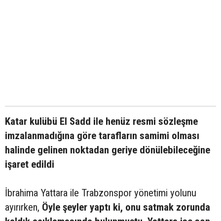
Katar kulübü El Sadd ile henüz resmi sözleşme
imzalanmadığına göre tarafların samimi olması
halinde gelinen noktadan geriye dönülebileceğine
işaret edildi
İbrahima Yattara ile Trabzonspor yönetimi yolunu
ayırırken,
Öyle şeyler yaptı ki, onu satmak zorunda