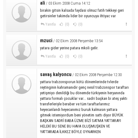
ali
/ 03 Ekim 2008 Cuma 14:12
birakin gitsin kalsada faydasi olmaz fatih tekkeyi geri
getirsinler takimda lider bir oyuncuya ihtiyac var
Yanıtla
(0)
(0)
mzuci
/ 02 Ekim 2008 Perşembe 13:54
yatara gider yerine patara mkoli gelir.
Yanıtla
(0)
(0)
savaş kalyoncu
/ 02 Ekim 2008 Perşembe 12:30
yattara trabzonsporun kötü dönemlerinde tvlerde
reytinginin kahramanıdır genç nesil trabzonspor taraftarı
yetişmiyo denildiği bu dönemde türkiyenin heryanında
yattara formalı çocuklar var... sadri başkan bi ateş yaktı
transferleriyle beraber ve tüm taraftarlarımız
heyecanlandı heyecanımız buruk kalmasın yattara
gitmek istemiyordum beni yönetim sattı diyor BÜYÜK
BAŞKAN SADRİ BABA ÜZME BİZİ SATMA YATTARAYI
HELEKİ BU SENE BU HAVA OLUŞMUŞKEN VE
YATTARADA İLKKEZ BÖYLE OYNARKEN