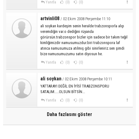
Yanıtla
(0)
(0)
artvinli08
/ 02 Ekim 2008 Perşembe 11:10
ali soykan kardeşim senin heralde trabzonsporla alıp
veremdiğin var.o dediğini rüyanda
görürsün.trabzonspor bizler için sadece bir takım teğil
kimliğimizdir namusumuzdur.biri trabzonspora laf
atınca namusumuza atılmış gibi sinirleniriz.sen şimdi
bize namusumuzumu satın diyosun he.
Yanıtla
(0)
(0)
ali soykan
/ 02 Ekim 2008 Perşembe 10:11
YATTARAYI DEĞİL EN İYİSİ TRABZONSPORU
SATALIM.....OLSUN BİTSİN...
Yanıtla
(0)
(0)
Daha fazlasını göster