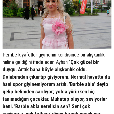
Pembe kıyafetler giymenin kendisinde bir alışkanlık
haline geldiğini ifade eden Ayhan "
Çok güzel bir
duygu. Artık bana böyle alışkanlık oldu.
Dolabımdan çıkartıp giyiyorum. Normal hayatta da
hani spor giyinemiyorum artık. 'Barbie abla' deyip
gelip belimden sarılıyor; yolda yürürken hiç
tanımadığım çocuklar. Muhatap oluyor, seviyorlar
beni. 'Barbie abla nerelisin sen? Seni çok
seviyoruz, çok tatlısın' diyen birçok çocuk var.