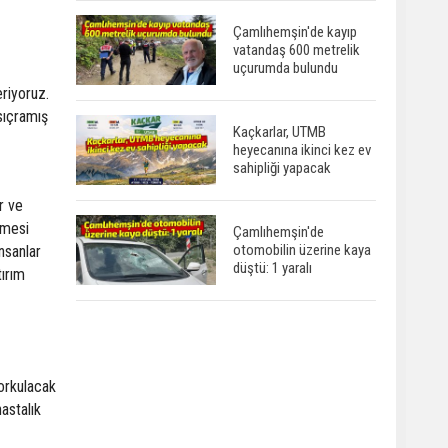
Çamlıhemşin'de kayıp
vatandaş 600 metrelik
uçurumda bulundu
eriyoruz.
sıçramış
Kaçkarlar, UTMB
heyecanına ikinci kez ev
sahipliği yapacak
r ve
lmesi
Çamlıhemşin'de
otomobilin üzerine kaya
nsanlar
düştü: 1 yaralı
tırım
orkulacak
astalık