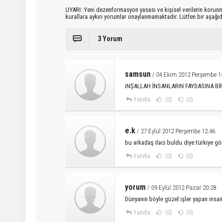
UYARI: Yeni dezenformasyon yasası ve kişisel verilerin korunma
kurallara aykırı yorumlar onaylanmamaktadır. Lütfen bir aşağ
3 Yorum
samsun
/ 04 Ekim 2012 Perşembe 1
iNŞALLAH İNSANLARIN FAYDASINA Bİ
Yanıtla
(0)
(0)
e.k
/ 27 Eylül 2012 Perşembe 12:46
bu arkadaş ilacı buldu diye türkiye göb
Yanıtla
(0)
(0)
yorum
/ 09 Eylül 2012 Pazar 20:28
Dünyanın böyle güzel işler yapan insan
Yanıtla
(0)
(0)