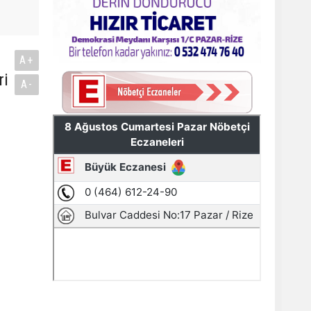
A+
ri
A-