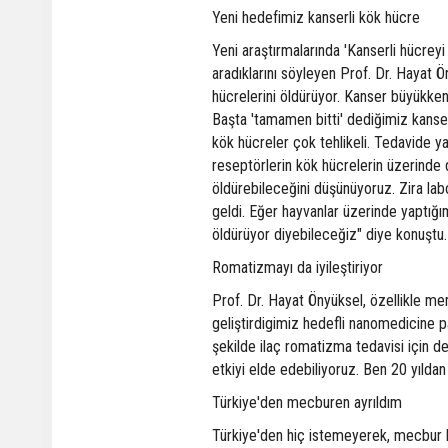
Yeni hedefimiz kanserli kök hücre
Yeni araştırmalarında 'Kanserli hücrey
aradıklarını söyleyen Prof. Dr. Hayat 
hücrelerini öldürüyor. Kanser büyükk
Başta 'tamamen bitti' dediğimiz kanser
kök hücreler çok tehlikeli. Tedavide y
reseptörlerin kök hücrelerin üzerinde d
öldürebileceğini düşünüyoruz. Zira la
geldi. Eğer hayvanlar üzerinde yaptığı
öldürüyor diyebileceğiz" diye konuştu.
Romatizmayı da iyileştiriyor
Prof. Dr. Hayat Önyüksel, özellikle me
geliştirdigimiz hedefli nanomedicine pa
şekilde ilaç romatizma tedavisi için d
etkiyi elde edebiliyoruz. Ben 20 yıldan
Türkiye'den mecburen ayrıldım
Türkiye'den hiç istemeyerek, mecbur ka