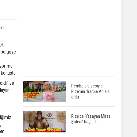
di.
el,
i bölgeye
üyor mu'
 konuştu.
cidi" ve
Pembe elbisesiyle
şlayan
Rize'nin 'Barbie Abla'sı
oldu
Rize’de ‘Yaşayan Miras
diğimiz
Şöleni’ başladı
,
hem