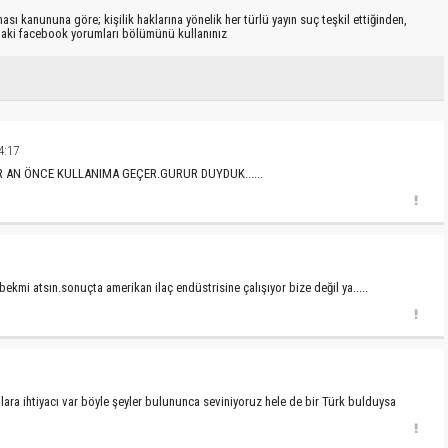
sı kanununa göre; kişilik haklarına yönelik her türlü yayın suç teşkil ettiğinden,
ıdaki facebook yorumları bölümünü kullanınız
4:17
R AN ÖNCE KULLANIMA GEÇER.GURUR DUYDUK......
ekmi atsın.sonuçta amerikan ilaç endüstrisine çalışıyor bize değil ya.....
lara ihtiyacı var böyle şeyler bulununca seviniyoruz hele de bir Türk bulduysa