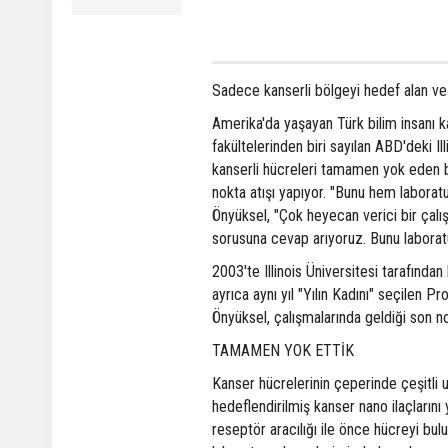
Sadece kanserli bölgeyi hedef alan ve 
Amerika'da yaşayan Türk bilim insanı k
fakültelerinden biri sayılan ABD'deki Il
kanserli hücreleri tamamen yok eden bir
nokta atışı yapıyor. "Bunu hem laborat
Önyüksel, "Çok heyecan verici bir çalı
sorusuna cevap arıyoruz. Bunu laborat
2003'te Illinois Üniversitesi tarafından
ayrıca aynı yıl "Yılın Kadını" seçilen P
Önyüksel, çalışmalarında geldiği son no
TAMAMEN YOK ETTİK
Kanser hücrelerinin çeperinde çeşitli u
hedeflendirilmiş kanser nano ilaçların
reseptör aracılığı ile önce hücreyi bu