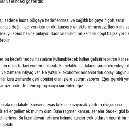
ar üzerindeki gösterdik.
ntajı sadece hasta bölgeye hedeflenmesi ve sağlıklı bölgeye hiçbir zarar
nusu değil. İlacı verirken direkt kansere enjekte etmiyoruz. İlacı kana v
okuyu kendi başına buluyor. Sadece bilinen bir kanseri değil başka yere 
bilir.
 bu hedefli tedavi hastaların kullanabilecek haline geliştirilebilirse kanse
in en etkin tedavi yöntemi olacak. Bu şekilde hastaların tamamen iyileştiri
ve zamana ihtiyaç var. Ne yazık ki ekonomik nedenlerden dolayı bugün i
anlar kısa zamanda geri dönüşü olan işlere yatırım yapıyor. Eğer gerekli ya
nlar üzerinde de deneyip piyasaya sürebileceğiz.
 sonraki müdahale. Kanserin esas kökünü kazıyacak yöntem oluşumunu
törleri engellemek mühim olan. Buna rağmen kanser, seneler önceki gibi k
lı ilerliyor. Bu hızın devam etmesi halinde kanser çok öldüren önemli bir h
üşebilir.