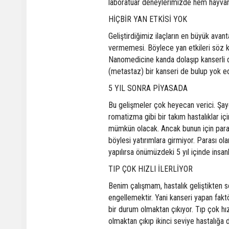
laboratuar deneylerimizde hem hayvanl
HİÇBİR YAN ETKİSİ YOK
Geliştirdiğimiz ilaçların en büyük ava
vermemesi. Böylece yan etkileri söz ko
Nanomedicine kanda dolaşıp kanserli d
(metastaz) bir kanseri de bulup yok ede
5 YIL SONRA PİYASADA
Bu gelişmeler çok heyecan verici. Şayet
romatizma gibi bir takım hastalıklar iç
mümkün olacak. Ancak bunun için para 
böylesi yatırımlara girmiyor. Parası ol
yapılırsa önümüzdeki 5 yıl içinde insa
TIP ÇOK HIZLI İLERLİYOR
Benim çalışmam, hastalık geliştikten
engellemektir. Yani kanseri yapan fak
bir durum olmaktan çıkıyor. Tıp çok hız
olmaktan çıkıp ikinci seviye hastalığa d