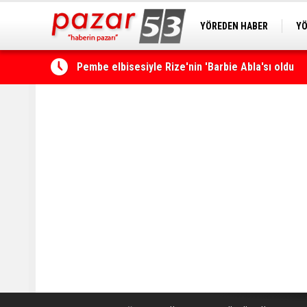
YÖREDEN HABER
YÖ
Pembe elbisesiyle Rize'nin 'Barbie Abla'sı oldu
PAZAR KAMERA
RİZ
Rize’de ‘Yaşayan Miras Şöleni’ başladı