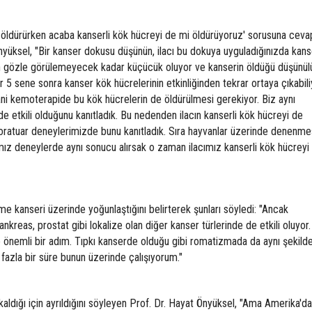
i öldürürken acaba kanserli kök hücreyi de mi öldürüyoruz' sorusuna ceva
Önyüksel, "Bir kanser dokusu düşünün, ilacı bu dokuya uyguladığınızda kans
en gözle görülemeyecek kadar küçücük oluyor ve kanserin öldüğü düşünül
 5 sene sonra kanser kök hücrelerinin etkinliğinden tekrar ortaya çıkabili
ani kemoterapide bu kök hücrelerin de öldürülmesi gerekiyor. Biz aynı
e etkili olduğunu kanıtladık. Bu nedenden ilacın kanserli kök hücreyi de
boratuar deneylerimizde bunu kanıtladık. Sıra hayvanlar üzerinde denenme
mız deneylerde aynı sonucu alırsak o zaman ilacımız kanserli kök hücreyi
me kanseri üzerinde yoğunlaştığını belirterek şunları söyledi: "Ancak
nkreas, prostat gibi lokalize olan diğer kanser türlerinde de etkili oluyor.
e önemli bir adım. Tıpkı kanserde olduğu gibi romatizmada da aynı şekilde
 fazla bir süre bunun üzerinde çalışıyorum."
ldığı için ayrıldığını söyleyen Prof. Dr. Hayat Önyüksel, "Ama Amerika'da