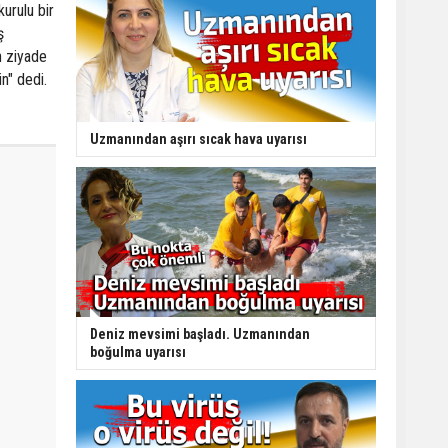
urulu bir
ş
n ziyade
ün" dedi.
Uzmanından aşırı sıcak hava uyarısı
Deniz mevsimi başladı. Uzmanından
boğulma uyarısı