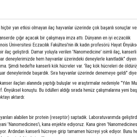
hiçbir yan etkisi olmayan ilaç hayvanlar üzerinde çok başarılı sonuçlar ver
anserde çığır açacak bir çalışmaya imza attı. Dünyanın en iyi eczacılık
linois Üniversitesi Eczacılık Fakültesi'nin ilk kadın profesörü Hayat Önyüks
 ilaç geliştirdi. Damar yoluyla verilen 'Nanomedicine' isimli ilaç, kanserl
uar deneylerimizde hem hayvanlar üzerindeki deneylerle kanıtladık" diyen
şma. Şimdi hedefte kanserli kök hücreler var. 'İlaç kök hücreleri de öldür
uar deneylerinde başardık. Sıra hayvanlar üzerinde denemeye geldi" diye
 kanser ilaçları alanında yaptığı buluşlar ve araştırmalar nedeniyle "Yılın Mu
rof. Önyüksel konuştu. Bu ödülleri aldığı sırada henüz çalışmalarına yeni ba
ktayı aktardı:
yarıları alabilen bir protein (reseptör) saptadık. Laboratuvarımda geliştir
ı yani 'Nanomedicines'i, kana enjekte ediyoruz. Kana giren 'Nanomedicines
luyor. Ardından kanserli hücreye girip tamamen hücreyi yok ediyor. Bunu 