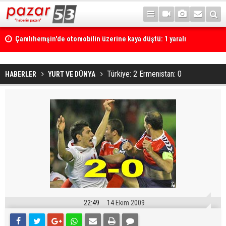
Çamlıhemşin'de otomobilin üzerine kaya düştü: 1 yaralı
Türkiye: 2 Ermenistan: 0
HABERLER
YURT VE DÜNYA
22:49
14 Ekim 2009