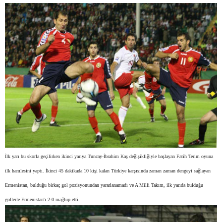
İlk yarı bu skorla geçilirken ikinci yarıya Tuncay-İbrahim Kaş değişikliğiyle başlayan Fatih Terim oyuna
ilk hamlesini yaptı. İkinci 45 dakikada 10 kişi kalan Türkiye karşısında zaman zaman dengeyi sağlayan
Ermenistan, bulduğu birkaç gol pozisyonundan yararlanamadı ve A Milli Takım, ilk yarıda bulduğu
gollerle Ermenistan'ı 2-0 mağlup etti.