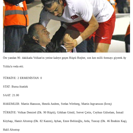
Öte yandan 90. dakikada Volkan'ın yerine kaleye geçen Rüştü Reçber, son kez milli formayı giyerek Ay
Yıldız'a veda etti.
TÜRKİYE: 2 ERMENİSTAN: 0
STAT: Bursa Atatürk
SAAT: 21.00
HAKEMLER: Martin Hansson, Henrik Andren, Stefan Wittberg, Martin Ingvarsson (İsveç)
TÜRKİYE: Volkan Demirel (Dk. 90 Rüştü), Gökhan Gönül, Servet Çetin, Ceyhun Gülselam, İsmail
Köybaşı, Hamit Altıntop (Dk. 82 Kazım), Ayhan, Emre Belözoğlu, Arda, Tuncay (Dk. 46 İbrahim Kaş),
Halil Altıntop