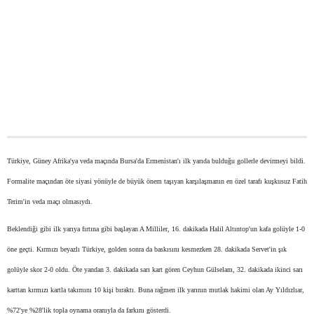
Türkiye, Güney Afrika'ya veda maçında Bursa'da Ermenistan'ı ilk yarıda bulduğu gollerle devirmeyi bildi.
Formalite maçından öte siyasi yönüyle de büyük önem taşıyan karşılaşmanın en özel tarafı kuşkusuz Fatih
Terim'in veda maçı olmasıydı.
Beklendiği gibi ilk yarıya fırtına gibi başlayan A Milliler, 16. dakikada Halil Altıntop'un kafa golüyle 1-0
öne geçti. Kırmızı beyazlı Türkiye, golden sonra da baskısını kesmezken 28. dakikada Servet'in şık
golüyle skor 2-0 oldu. Öte yandan 3. dakikada sarı kart gören Ceyhun Gülselam, 32. dakikada ikinci sarı
karttan kırmızı kartla takımını 10 kişi bıraktı. Buna rağmen ilk yarının mutlak hakimi olan Ay Yıldızlıar,
%72'ye %28'lik topla oynama oranıyla da farkını gösterdi.