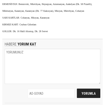
ERMENİSTAN: Berezovski, Mkrtchyan, Hojsepyan, Arzumanyan, Arakelyan (Dk. 58 Pizzelli),
Mkhitaryan, Karamyan, Karamyan (Dk. 77 Kakosyan), Mkoyan, Mkrtchyan, Coharyan
SARI KARTLAR: Coharyan, Mkoyan, Karamyan
KIRMIZI KART: Ceyhun Gülselam
GOLLER: Dk. 16 Halil Altıntop, Dk. 28 Servet
HABERE
YORUM KAT