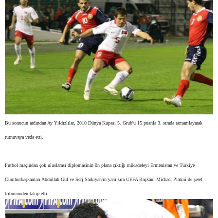
Bu sonucun ardından Ay Yıldızlılar, 2010 Dünya Kupası 5. Grub'u 15 puanla 3. sırada tamamlayarak
turnuvaya veda etti.
Futbol maçından çok uluslarası diplomasinin ön plana çıktığı mücadeleyi Ermenistan ve Türkiye
Cumhurbaşkanları Abdullah Gül ve Serj Sarkiyan'ın yanı sıra UEFA Başkanı Michael Platini de şeref
tribününden takip etti.