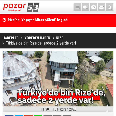
Rize’de ‘Yaşayan Miras Şöleni’ başladı
HABERLER
YÖREDEN HABER
RİZE
Türkiye'de biri Rize'de, sadece 2 yerde var!
11:30
10 Haziran 2026