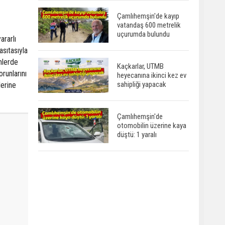
Çamlıhemşin'de kayıp
vatandaş 600 metrelik
uçurumda bulundu
ararlı
asıtasıyla
mlerde
Kaçkarlar, UTMB
runlarını
heyecanına ikinci kez ev
sahipliği yapacak
lerine
Çamlıhemşin'de
otomobilin üzerine kaya
düştü: 1 yaralı