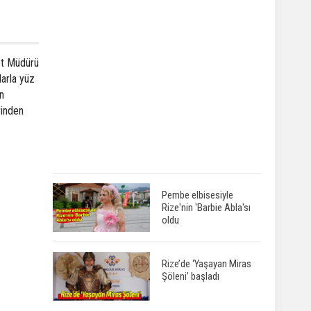
yet Müdürü
larla yüz
n
rinden
Pembe elbisesiyle
Rize'nin 'Barbie Abla'sı
oldu
Rize’de ‘Yaşayan Miras
Şöleni’ başladı