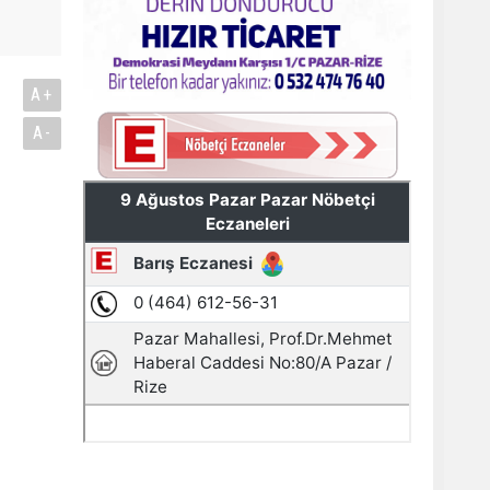
A+
A-