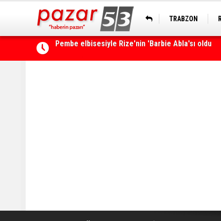
TRABZON
Rize’de ‘Yaşayan Miras Şöleni’ başladı