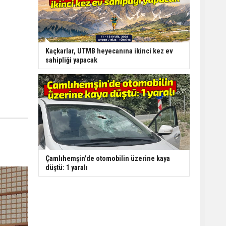
Kaçkarlar, UTMB heyecanına ikinci kez ev
sahipliği yapacak
Çamlıhemşin'de otomobilin üzerine kaya
düştü: 1 yaralı