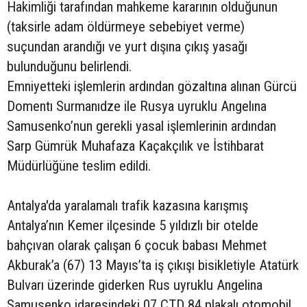
Hakimliği tarafından mahkeme kararının olduğunun
(taksirle adam öldürmeye sebebiyet verme)
suçundan arandığı ve yurt dışına çıkış yasağı
bulunduğunu belirlendi.
Emniyetteki işlemlerin ardından gözaltına alınan Gürcü
Domentı Surmanıdze ile Rusya uyruklu Angelına
Samusenko’nun gerekli yasal işlemlerinin ardından
Sarp Gümrük Muhafaza Kaçakçılık ve İstihbarat
Müdürlüğüne teslim edildi.
Antalya'da yaralamalı trafik kazasına karışmış
Antalya’nın Kemer ilçesinde 5 yıldızlı bir otelde
bahçıvan olarak çalışan 6 çocuk babası Mehmet
Akburak’a (67) 13 Mayıs’ta iş çıkışı bisikletiyle Atatürk
Bulvarı üzerinde giderken Rus uyruklu Angelina
Samusenko idaresindeki 07 CTD 84 plakalı otomobil